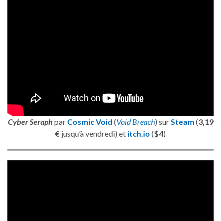
Cyber Seraph
par
Cosmic Void
(
Void Breach
) sur
Steam
(
3,19
€
jusqu’à vendredi) et
itch.io
(
$4
)