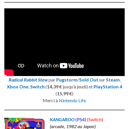
Radical Rabbit Stew
par
Pugstorm
/
Sold Out
sur
Steam
,
Xbox One
,
Switch
(
14,39 €
jusqu’à jeudi) et
PlayStation 4
(
15,99 €
)
Merci à
Nintendo Life
.
KANGAROO
(PS4)
(Switch)
(arcade, 1982 au Japon)