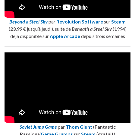
Beyond a Steel Sky
par
Revolution Software
sur
Steam
(
23,99 €
jusqu’à jeudi), suite de
Beneath a Steel Sky
(1994)
déjà disponible sur
Apple Arcade
depuis trois semaines
Soviet Jump Game
par
Thom Glunt
(
Fantastic
Passion
)/
Game Grumps
sur
Steam
(
gratuit
)