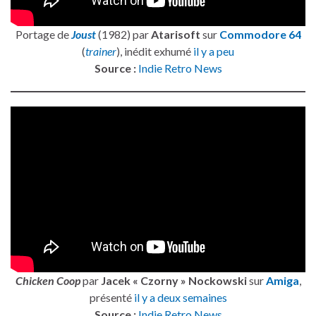
Portage de
Joust
(1982) par
Atarisoft
sur
Commodore 64
(
trainer
), inédit exhumé
il y a peu
Source :
Indie Retro News
Chicken Coop
par
Jacek « Czorny » Nockowski
sur
Amiga
,
présenté
il y a deux semaines
Source :
Indie Retro News