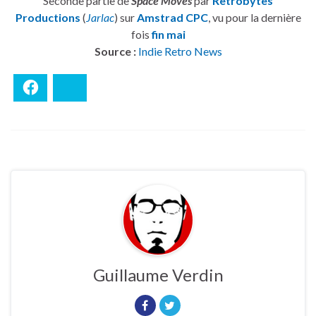
Seconde partie de
Space Moves
par
Retrobytes
Productions
(
Jarlac
) sur
Amstrad CPC
, vu pour la dernière
fois
fin mai
Source :
Indie Retro News
Facebook
Bluesky
Guillaume Verdin