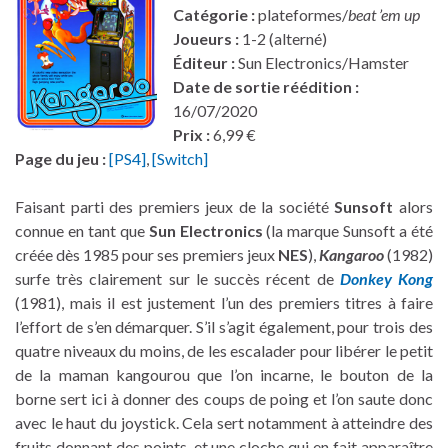
Catégorie :
plateformes/
beat ’em up
Joueurs :
1-2 (alterné)
Éditeur :
Sun Electronics/Hamster
Date de sortie réédition :
16/07/2020
Prix :
6,99 €
Page du jeu :
[PS4]
,
[Switch]
Faisant parti des premiers jeux de la société
Sunsoft
alors
connue en tant que
Sun Electronics
(la marque Sunsoft a été
créée dès 1985 pour ses premiers jeux
NES
),
Kangaroo
(1982)
surfe très clairement sur le succès récent de
Donkey Kong
(1981), mais il est justement l’un des premiers titres à faire
l’effort de s’en démarquer. S’il s’agit également, pour trois des
quatre niveaux du moins, de les escalader pour libérer le petit
de la maman kangourou que l’on incarne, le bouton de la
borne sert ici à donner des coups de poing et l’on saute donc
avec le haut du joystick. Cela sert notamment à atteindre des
fruits donnant des points, et une cloche qui en fait apparaître