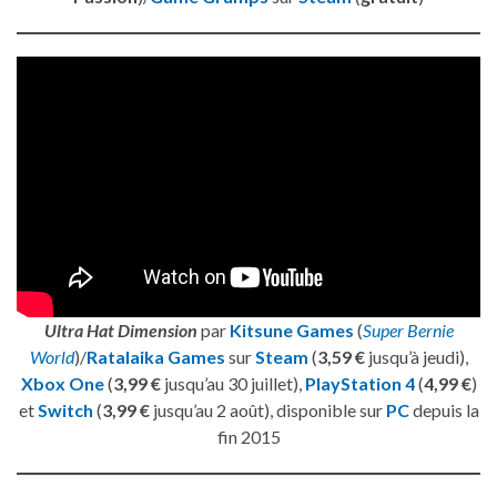
Ultra Hat Dimension
par
Kitsune Games
(
Super Bernie
World
)/
Ratalaika Games
sur
Steam
(
3,59 €
jusqu’à jeudi),
Xbox One
(
3,99 €
jusqu’au 30 juillet),
PlayStation 4
(
4,99 €
)
et
Switch
(
3,99 €
jusqu’au 2 août), disponible sur
PC
depuis la
fin 2015