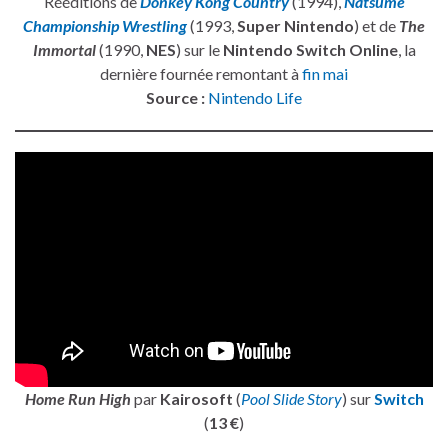
Rééditions de
Donkey Kong Country
(1994),
Natsume
Championship Wrestling
(1993,
Super Nintendo
) et de
The
Immortal
(1990,
NES
) sur le
Nintendo Switch Online
, la
dernière fournée remontant à
fin mai
Source :
Nintendo Life
Home Run High
par
Kairosoft
(
Pool Slide Story
) sur
Switch
(
13 €
)