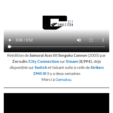
Réédition de
Samurai Aces III
/
Sengoku Cannon
(2005) par
Zerodiv
/
City Connection
sur
Steam
(
8,99 €
), déjà
disponible sur
Switch
et faisant suite à celle de
Strikers
1945 III
il y a deux semaines
Merci à
Gematsu
.