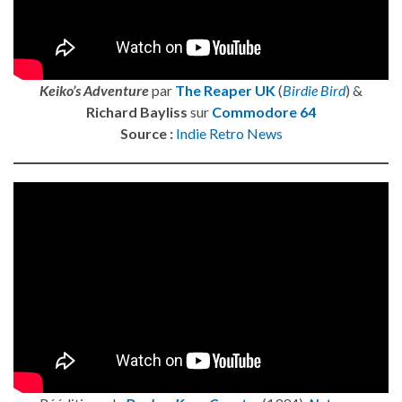
Keiko’s Adventure
par
The Reaper UK
(
Birdie Bird
) &
Richard Bayliss
sur
Commodore 64
Source :
Indie Retro News