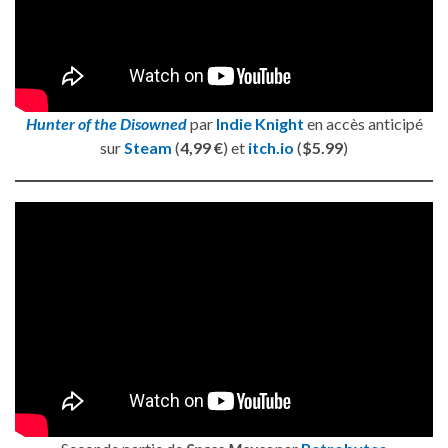
Hunter of the Disowned
par
Indie Knight
en accès anticipé
sur
Steam
(
4,99 €
) et
itch.io
(
$5.99
)