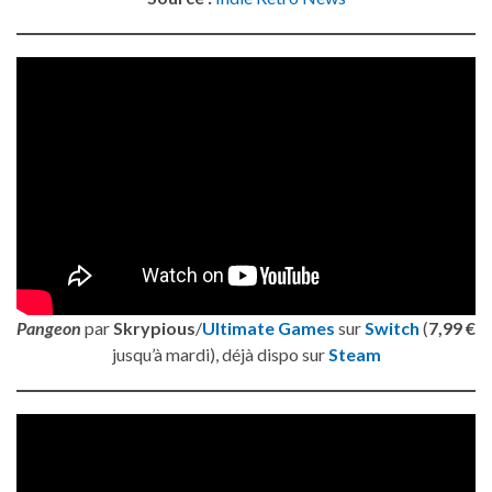
Pangeon
par
Skrypious
/
Ultimate Games
sur
Switch
(
7,99 €
jusqu’à mardi), déjà dispo sur
Steam