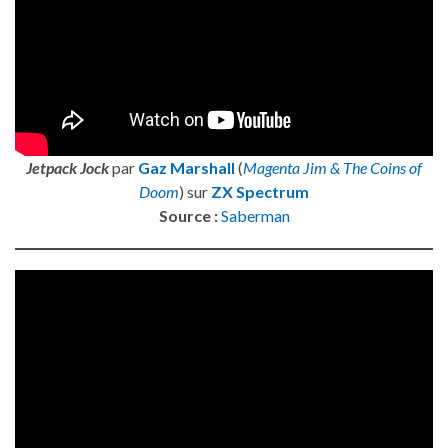
Jetpack Jock
par
Gaz Marshall
(
Magenta Jim & The Coins of
Doom
) sur
ZX Spectrum
Source :
Saberman