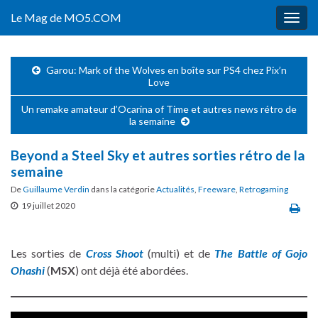
Le Mag de MO5.COM
Togg
navig
Garou: Mark of the Wolves en boîte sur PS4 chez Pix’n
Love
Un remake amateur d’Ocarina of Time et autres news rétro de
la semaine
Beyond a Steel Sky et autres sorties rétro de la
semaine
De
Guillaume Verdin
dans la catégorie
Actualités
,
Freeware
,
Retrogaming
19 juillet 2020
Les sorties de
Cross Shoot
(multi) et de
The Battle of Gojo
Ohashi
(
MSX
) ont déjà été abordées.