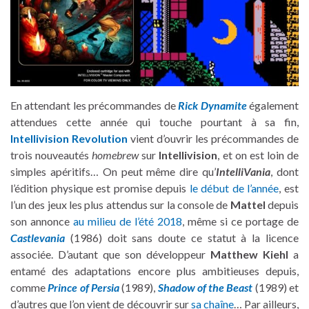
En attendant les précommandes de
Rick Dynamite
également
attendues cette année qui touche pourtant à sa fin,
Intellivision Revolution
vient d’ouvrir les précommandes de
trois nouveautés
homebrew
sur
Intellivision
, et on est loin de
simples apéritifs… On peut même dire qu’
IntelliVania
, dont
l’édition physique est promise depuis
le début de l’année
, est
l’un des jeux les plus attendus sur la console de
Mattel
depuis
son annonce
au milieu de l’été 2018
, même si ce portage de
Castlevania
(1986) doit sans doute ce statut à la licence
associée. D’autant que son développeur
Matthew Kiehl
a
entamé des adaptations encore plus ambitieuses depuis,
comme
Prince of Persia
(1989),
Shadow of the Beast
(1989) et
d’autres que l’on vient de découvrir sur
sa chaîne
… Par ailleurs,