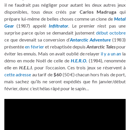
il ne faudrait pas négliger pour autant les deux autres jeux
disponibles, tous deux créés par
Carlos Madruga
qui
prépare lui-même de belles choses comme un clone de
Metal
Gear
(1987) appelé
Infiltrator
. Le premier n’est pas une
surprise parce qu’on se demandait justement
début octobre
ce que devenait sa conversion d’
Antarctic Adventure
(1983)
présentée
en février
et rebaptisée depuis
Antarctic Tales
pour
éviter les ennuis. Mais on avait oublié de relayer
il y a un an
la
démo en mode Noël de celle de
H.E.R.O.
(1984), renommée
elle en
H.E.L.I.
pour l’occasion. Ces trois jeux se réservent à
cette adresse
au tarif de
$60
(50 €) chacun hors frais de port,
mais sachez qu’ils ne seront expédiés que fin janvier/début
février, donc c’est hélas râpé pour le sapin…