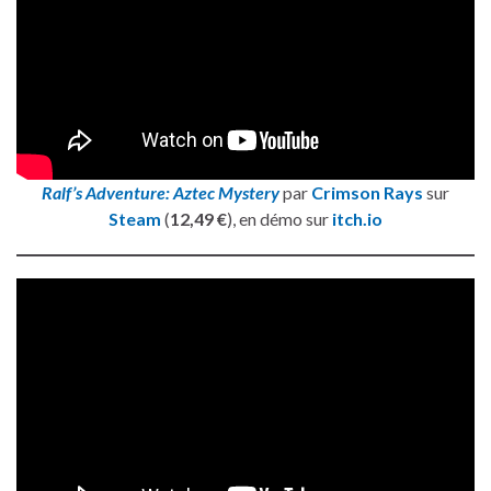
Ralf’s Adventure: Aztec Mystery
par
Crimson Rays
sur
Steam
(
12,49 €
), en démo sur
itch.io