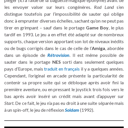
piéger (ici à l’aide de la baguette magique éponyme) avant de
les envoyer valser sur leurs congénères.
Rod Land
s’en
distingue toutefois par l’impossibilité de sauter qui oblige
donc à emprunter diverses échelles, sachant qu’on ne peut pas
tirer en grimpant – sauf dans le portage
Game Boy
, le plus
tardif en 1993. Le jeu a en effet été adapté sur de nombreux
supports, chaque version apportant son lot de niveaux inédits
ou de bugs corrigés dans le cas de celle de l’
Amiga
, abordée
dans un épisode de
Rétrovision
. Il est même possible de
sauter dans le portage
NES
sorti dans seulement quelques
pays d’Europe, mais
traduit en français
il y a quelques années.
Cependant, l’original en arcade présente la particularité de
contenir sa propre suite qui se débloque après avoir fini la
première aventure, ou en pressant le joystick trois fois vers le
bas après avoir inséré un crédit mais avant d’appuyer sur
Start
. De ce fait, le jeu n’a pas eu droit à une suite séparée mais
à un spin-off, le jeu de réflexion
Soldam
(1992).