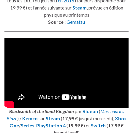
tous les DLC) du jeu sorti
en 2016
(toujours disponible pour
19,99 €) et l’année suivante sur
Steam
, prévue en édition
physique au printemps
Source :
Gematsu
Blacksmith of the Sand Kingdom
par
Rideon
(
Mercenaries
Blaze
) /
Kemco
sur
Steam
(
17,99 €
jusqu’à mercredi),
Xbox
One
/
Series
,
PlayStation 4
(
19,99 €
) et
Switch
(
17,99 €
jusqu’à jeudi)