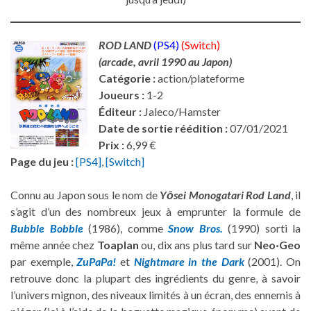
ROD LAND
(PS4)
(Switch)
(arcade, avril 1990 au Japon)
Catégorie :
action/plateforme
Joueurs :
1-2
Éditeur :
Jaleco/Hamster
Date de sortie réédition :
07/01/2021
Prix :
6,99 €
Page du jeu :
[PS4]
,
[Switch]
Connu au Japon sous le nom de
Yōsei Monogatari Rod Land
, il
s’agit d’un des nombreux jeux à emprunter la formule de
Bubble Bobble
(1986), comme
Snow Bros.
(1990) sorti la
même année chez
Toaplan
ou, dix ans plus tard sur
Neo·Geo
par exemple,
ZuPaPa!
et
Nightmare in the Dark
(2001). On
retrouve donc la plupart des ingrédients du genre, à savoir
l’univers mignon, des niveaux limités à un écran, des ennemis à