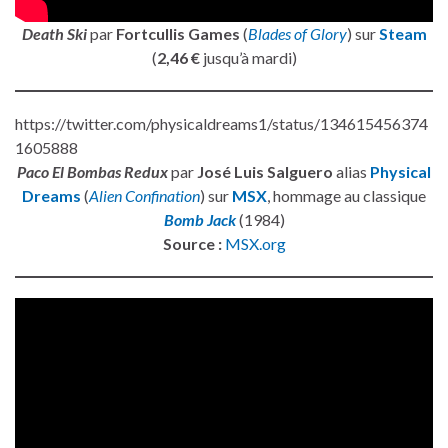
Death Ski
par
Fortcullis Games
(
Blades of Glory
) sur
Steam
(
2,46 €
jusqu’à mardi)
https://twitter.com/physicaldreams1/status/134615456374
1605888
Paco El Bombas Redux
par
José Luis Salguero
alias
Physical
Dreams
(
Alien Confination
) sur
MSX
, hommage au classique
Bomb Jack
(1984)
Source :
MSX.org