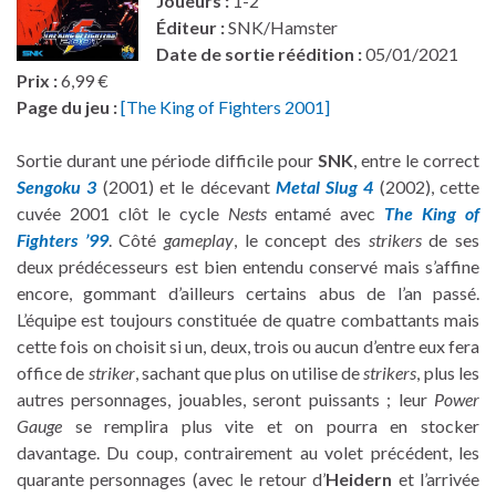
Joueurs :
1-2
Éditeur :
SNK/Hamster
Date de sortie réédition :
05/01/2021
Prix :
6,99 €
Page du jeu :
[The King of Fighters 2001]
Sortie durant une période difficile pour
SNK
, entre le correct
Sengoku 3
(2001) et le décevant
Metal Slug 4
(2002), cette
cuvée 2001 clôt le cycle
Nests
entamé avec
The King of
Fighters ’99
. Côté
gameplay
, le concept des
strikers
de ses
deux prédécesseurs est bien entendu conservé mais s’affine
encore, gommant d’ailleurs certains abus de l’an passé.
L’équipe est toujours constituée de quatre combattants mais
cette fois on choisit si un, deux, trois ou aucun d’entre eux fera
office de
striker
, sachant que plus on utilise de
strikers
, plus les
autres personnages, jouables, seront puissants ; leur
Power
Gauge
se remplira plus vite et on pourra en stocker
davantage. Du coup, contrairement au volet précédent, les
quarante personnages (avec le retour d’
Heidern
et l’arrivée