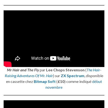
Mr Hair and The Fly
par
Lee Chops Stevenson
(
The Hair-
Raising Adventures Of Mr. Hair
) sur
ZX Spectrum
, disponible
en cassette chez
Bitmap Soft
(
£10
) comme indiqué
début
novembre