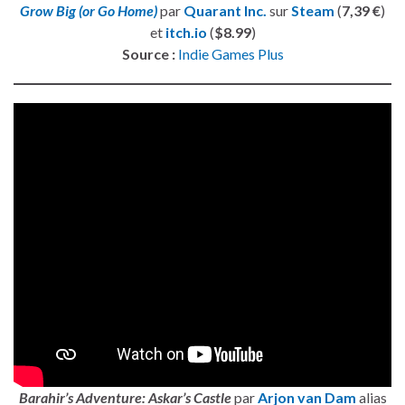
Grow Big (or Go Home)
par
Quarant Inc.
sur
Steam
(
7,39 €
)
et
itch.io
(
$8.99
)
Source :
Indie Games Plus
Barahir’s Adventure: Askar’s Castle
par
Arjon van Dam
alias