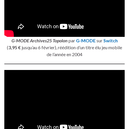
G-MODE Archives25 Topolon
par
G-MODE
sur
Switch
(
3,95 €
jusqu’au 6 février), réédition d’un titre élu jeu mobile
de l’année en 2004