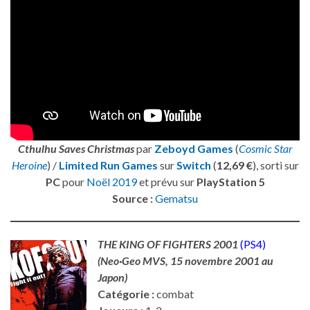
Cthulhu Saves Christmas
par
Zeboyd Games
(
Cosmic Star
Heroine
) /
Limited Run Games
sur
Switch
(
12,69 €
), sorti sur
PC
pour
Noël 2019
et prévu sur
PlayStation 5
Source :
Gematsu
THE KING OF FIGHTERS 2001
(PS4)
(Neo·Geo MVS, 15 novembre 2001 au
Japon)
Catégorie :
combat