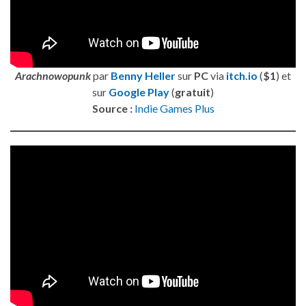
Arachnowopunk
par
Benny Heller
sur
PC
via
itch.io
(
$1
) et
sur
Google Play
(
gratuit
)
Source :
Indie Games Plus