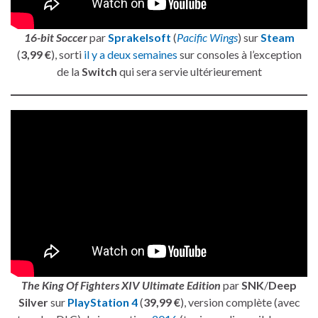
16-bit Soccer
par
Sprakelsoft
(
Pacific Wings
) sur
Steam
(
3,99 €
), sorti
il y a deux semaines
sur consoles à l’exception
de la
Switch
qui sera servie ultérieurement
The King Of Fighters XIV Ultimate Edition
par
SNK
/
Deep
Silver
sur
PlayStation 4
(
39,99 €
), version complète (avec