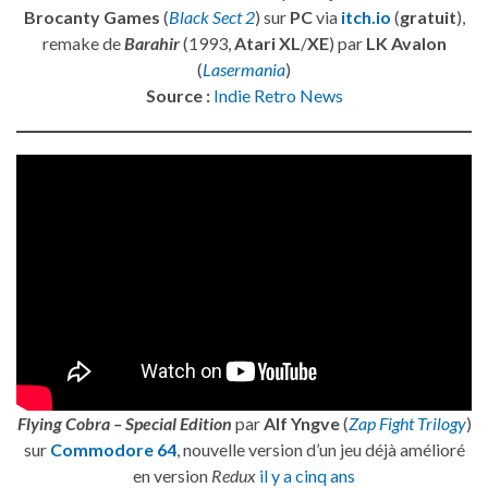
Brocanty Games
(
Black Sect 2
) sur
PC
via
itch.io
(
gratuit
),
remake de
Barahir
(1993,
Atari XL
/
XE
) par
LK Avalon
(
Lasermania
)
Source :
Indie Retro News
Flying Cobra – Special Edition
par
Alf Yngve
(
Zap Fight Trilogy
)
sur
Commodore 64
, nouvelle version d’un jeu déjà amélioré
en version
Redux
il y a cinq ans