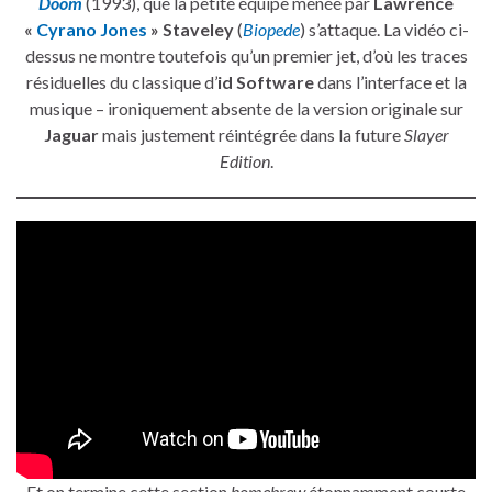
Doom
(1993), que la petite équipe menée par
Lawrence
«
Cyrano Jones
» Staveley
(
Biopede
) s’attaque. La vidéo ci-
dessus ne montre toutefois qu’un premier jet, d’où les traces
résiduelles du classique d’
id Software
dans l’interface et la
musique – ironiquement absente de la version originale sur
Jaguar
mais justement réintégrée dans la future
Slayer
Edition
.
Et on termine cette section
homebrew
étonnamment courte