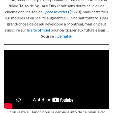
filiale
Taito
de
Square Enix
) était sans doute celle d’une
énième déclinaison de
Space Invaders
(1978), mais cette fois
sur mobiles et en réalité augmentée. On ne sait toutefois pas
grand-chose de ce jeu développé à Montréal, mais on peut
s’inscrire sur
le site officiel
pour participer aux futurs essais…
Source :
Gematsu
Et on reste au Japon pour la dernière info de ce bilan, avec