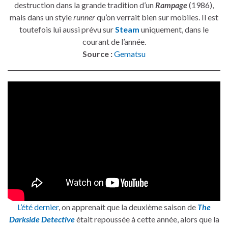
destruction dans la grande tradition d’un
Rampage
(1986),
mais dans un style
runner
qu’on verrait bien sur mobiles. Il est
toutefois lui aussi prévu sur
Steam
uniquement, dans le
courant de l’année.
Source :
Gematsu
L’été dernier
, on apprenait que la deuxième saison de
The
Darkside Detective
était repoussée à cette année, alors que la