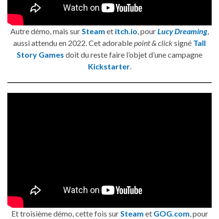
Autre démo, mais sur
Steam
et
itch.io
, pour
Lucy Dreaming
,
aussi attendu en 2022. Cet adorable
point & click
signé
Tall
Story Games
doit du reste faire l’objet d’une campagne
Kickstarter
.
Et troisième démo, cette fois sur
Steam
et
GOG.com
, pour