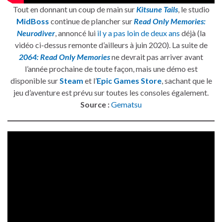
Tout en donnant un coup de main sur
Kitsune Tails
, le studio
MidBoss
continue de plancher sur
Read Only Memories:
Neurodiver
, annoncé lui
il y a pas loin de deux ans
déjà (la
vidéo ci-dessus remonte d’ailleurs à juin 2020). La suite de
2064: Read Only Memories
ne devrait pas arriver avant
l’année prochaine de toute façon, mais une démo est
disponible sur
Steam
et l’
Epic Games Store
, sachant que le
jeu d’aventure est prévu sur toutes les consoles également.
Source :
Gematsu