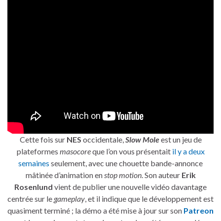
Cette fois sur
NES
occidentale,
Slow Mole
est un jeu de
plateformes
masocore
que l’on vous présentait
il y a deux
semaines
seulement, avec une chouette bande-annonce
mâtinée d’animation en
stop motion
. Son auteur
Erik
Rosenlund
vient de publier une nouvelle vidéo davantage
centrée sur le
gameplay
, et il indique que le développement est
quasiment terminé ; la démo a été mise à jour sur son
Patreon