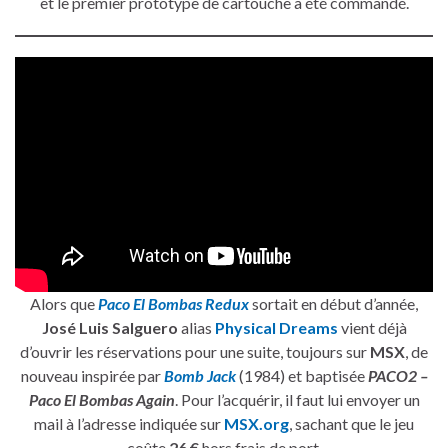
et le premier prototype de cartouche a été commandé.
Alors que
Paco El Bombas Redux
sortait en début d’année,
José Luis Salguero
alias
Physical Dreams
vient déjà
d’ouvrir les réservations pour une suite, toujours sur
MSX
, de
nouveau inspirée par
Bomb Jack
(1984) et baptisée
PACO2 –
Paco El Bombas Again
. Pour l’acquérir, il faut lui envoyer un
mail à l’adresse indiquée sur
MSX.org
, sachant que le jeu
coûte
26 €
hors frais de port.