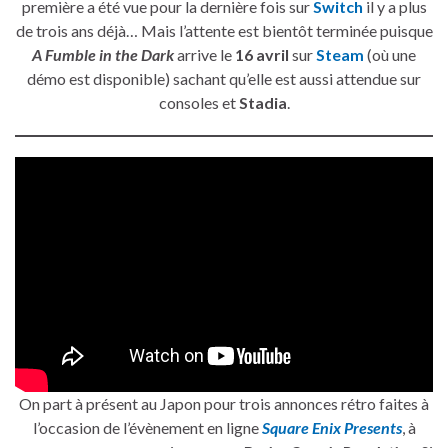
première a été vue pour la dernière fois sur
Switch
il y a plus
de trois ans déjà… Mais l’attente est bientôt terminée puisque
A Fumble in the Dark
arrive le
16 avril
sur
Steam
(où une
démo est disponible) sachant qu’elle est aussi attendue sur
consoles et
Stadia
.
On part à présent au Japon pour trois annonces rétro faites à
l’occasion de l’évènement en ligne
Square Enix Presents
, à