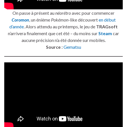
On passe à présent au
néorétro
avec pour commencer
Coromon
, un énième
Pokémon
-like découvert
en début
d’année
. Alors attendu au printemps, le jeu de
TRAGsoft
n’arrivera finalement que cet été – du moins sur
Steam
car
aucune précision n’a été donnée sur mobiles.
Source :
Gematsu