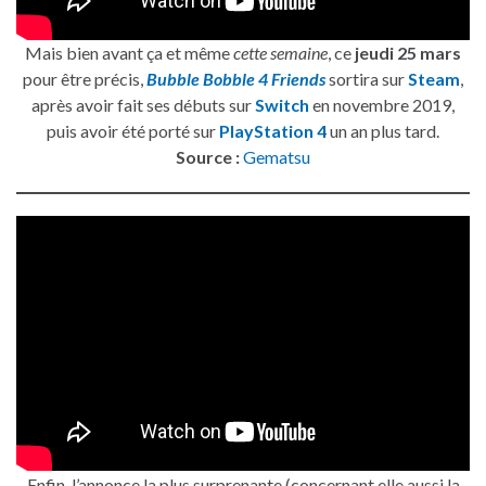
Mais bien avant ça et même
cette semaine
, ce
jeudi 25 mars
pour être précis,
Bubble Bobble 4 Friends
sortira sur
Steam
,
après avoir fait ses débuts sur
Switch
en novembre 2019,
puis avoir été porté sur
PlayStation 4
un an plus tard.
Source :
Gematsu
Enfin, l’annonce la plus surprenante (concernant elle aussi la