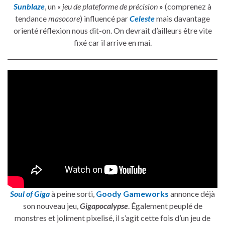
Sunblaze
, un «
jeu de plateforme de précision
»
(comprenez à
tendance
masocore
) influencé par
Celeste
mais davantage
orienté réflexion nous dit-on. On devrait d’ailleurs être vite
fixé car il arrive en mai.
Soul of Giga
à peine sorti,
Goody Gameworks
annonce déjà
son nouveau jeu,
Gigapocalypse
. Également peuplé de
monstres et joliment pixelisé, il s’agit cette fois d’un jeu de