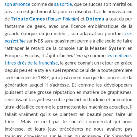
son annonce
comme de
sa sortie
, que ce succès soit mérité ou
pas – on est justement là pour en discuter. Car le nouveau jeu
de
Tribute Games
(
Panzer Paladin
) et
Dotemu
a tout du pur
fantasme de geek, avec une licence emblématique de la
grande époque du jeu vidéo ; son adaptation pourtant
très
perfectible
sur
NES
aura quasiment permis à elle seule de faire
rattraper le retard de la console sur la
Master System
en
Europe… En plus, il s’agit d’un
beat ’em up
comme
les meilleurs
titres tirés de la franchise
, le genre connait un retour en grâce
depuis peu et le style visuel reprend celui de la toute première
série animée de 1987, qui a justement marqué les joueurs de la
génération auquel il s’adresse. Et comme les développeurs
jouissent d’une grosse réputation en matière de graphismes,
réussissant la synthèse entre
pixelart
orthodoxe et animation
ultra-détaillée comme le permettent les machines actuelles, il
fallait vraiment qu’ils se plantent en beauté pour faire un
bide… Mais ce n’est pas le succès commercial qui nous
intéresse, et leurs jeux précédents ne nous avaient pas
toujours convaincus sur le plan du
gameplay
. Or
Shredder’s