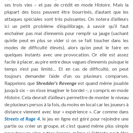
ses trois vies – et pas de crédit en mode
Histoire
. Mais la
plupart des boss peuvent être bourrinés, d’autant que les
attaques spéciales sont très puissantes. On notera d’ailleurs
ici un petit problème d’équilibrage, à savoir qu’il faut
enchaîner pas mal d’ennemis pour remplir sa jauge (sachant
qu’elle peut en plus se vider si on se fait toucher dans les
modes de difficulté élevés), alors qu’on peut le faire en
quelques instants avec une provocation. Or elle est assez
facile à placer, au pire entre deux vagues d’ennemis puisque le
temps n’est pas limité… Et en cas de difficulté, on peut
toujours demander l’aide d’un ou plusieurs comparses.
Rappelons que
Shredder’s Revenge
est quand même jouable
jusqu’à six – on n’ose imaginer le bordel –, y compris en mode
Histoire
. Cela devrait d’ailleurs permettre de monter le niveau
de plusieurs persos à la fois, du moins en local car les joueurs à
distance viennent avec leur « expérience ». Car comme dans
Streets of Rage 4
, le jeu en ligne est géré pour rejoindre une
partie ou créer un groupe, et c’est quand même plus simple
pour trouver cinq autres larrons, même si l’attente peut être