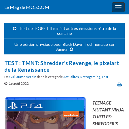
Le Mag de MO5.COM
Togg
navig
Test de l’EGRET II mini et autres émissions rétro de la
semaine
Une édition physique pour Black Dawn Technomage sur
Amiga
TEST : TMNT: Shredder’s Revenge, le pixelart
de la Renaissance
De
Guillaume Verdin
dans la catégorie
Actualités
,
Retrogaming
,
Test
16 août 2022
TEENAGE
MUTANT NINJA
TURTLES:
SHREDDER’S