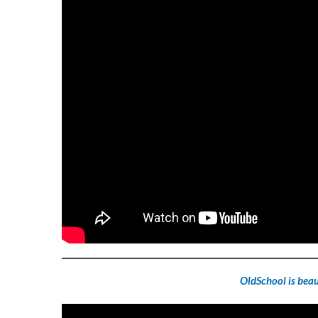
OldSchool is beau