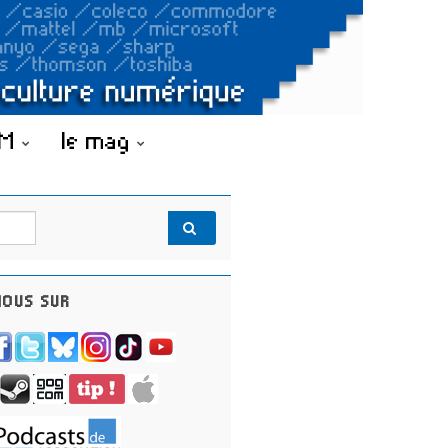
OM
le mag
OUS SUR