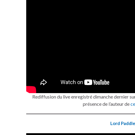
Rediffusion du live enregistré dimanche dernier su
présence de l’auteur de
ce
Lord Paddl