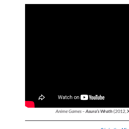
Anime Games
–
Asura’s Wrath
(2012,