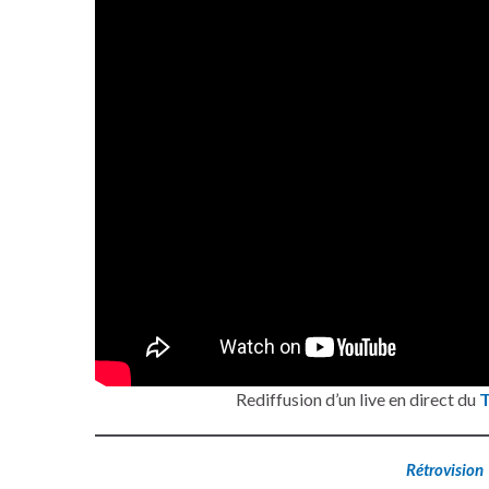
Rediffusion d’un live en direct du
T
Rétrovision