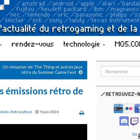
rendez-vous
technologie
MO5.C
Un remaster de The Thing et autres jeux
Search for:
rétro du Summer Game Fest
es émissions rétro de
/RETROUVEZ-N
 Amis
,
Retroculture
9 juin 2024