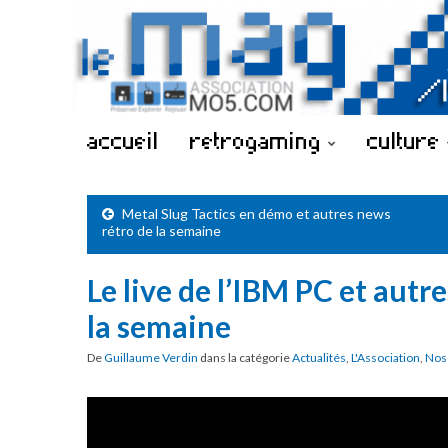
accueil
retrogaming
culture
Metal Slug Tactics en démo et autres news
rétro de la semaine
Le live de l’IBM PC et autr
la semaine
De
Guillaume Verdin
dans la catégorie
Actualités
,
L'Association
,
Nos