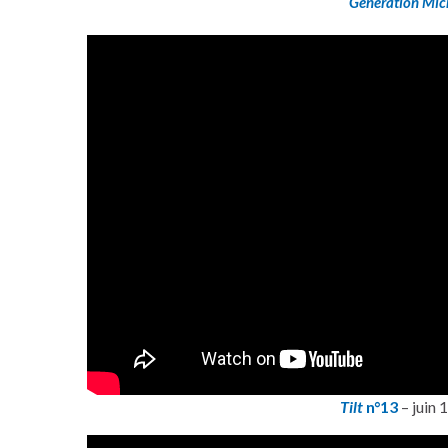
Génération Mic
Tilt
n°13
– juin 