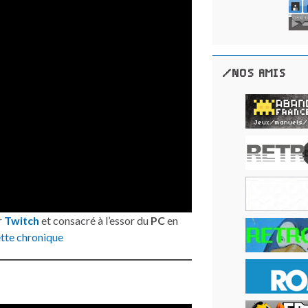
/NOS AMIS
r
Twitch
et consacré à l’essor du
PC
en
tte chronique
e