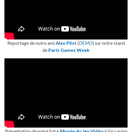
Reportage de notre ami
Alex Pilot
(
DEMO
) sur notre stand
de
Paris Games Week
Présentation de notre futur
Musée du Jeu Vidéo
à l’occasion