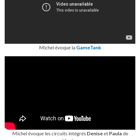
Michel évoque la
GameTank
Michel évoque les circuits intégrés
Denise
et
Paula
de