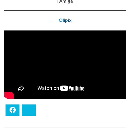
l’
Amiga
Olipix
Facebook
Bluesky