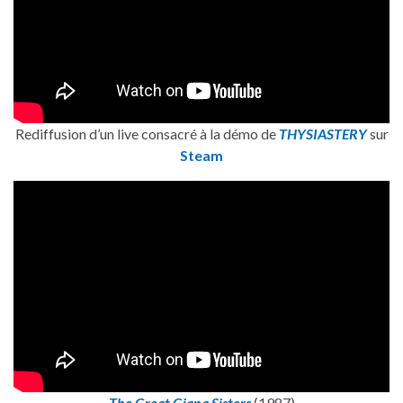
Rediffusion d’un live consacré à la démo de
THYSIASTERY
sur
Steam
The Great Giana Sisters
(1987)