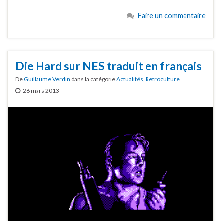
Faire un commentaire
Die Hard sur NES traduit en français
De
Guillaume Verdin
dans la catégorie
Actualités
,
Retroculture
26 mars 2013