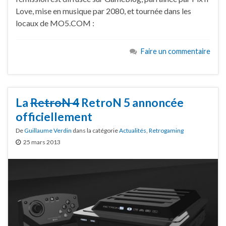
Love, mise en musique par 2080, et tournée dans les
locaux de MO5.COM :
Faire un commentaire
La
RetroN 4
RetroN 5 annoncée
officiellement
De
Guillaume Verdin
dans la catégorie
Actualités
,
Retrogaming
25 mars 2013