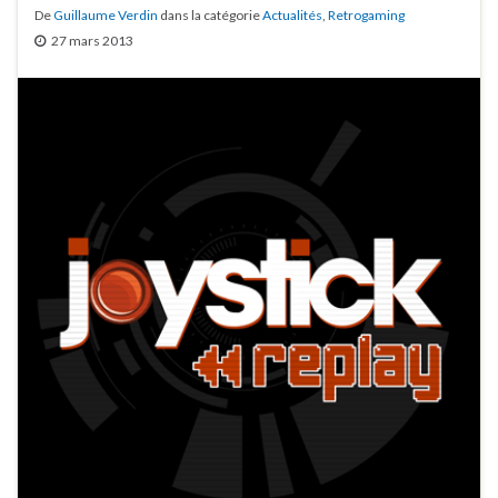
De
Guillaume Verdin
dans la catégorie
Actualités
,
Retrogaming
27 mars 2013