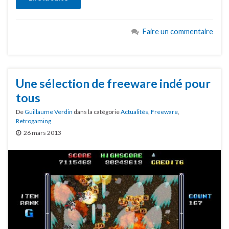
Faire un commentaire
Une sélection de freeware indé pour
tous
De
Guillaume Verdin
dans la catégorie
Actualités
,
Freeware
,
Retrogaming
26 mars 2013