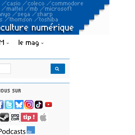
OM
le mag
OUS SUR