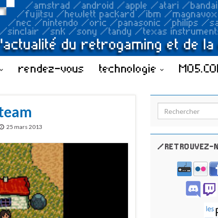
rendez-vous
technologie
MO5.C
Steam
Search for:
25 mars 2013
/RETROUVEZ-N