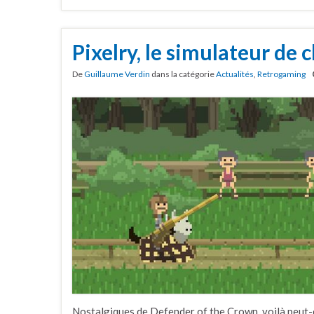
Pixelry, le simulateur de c
De
Guillaume Verdin
dans la catégorie
Actualités
,
Retrogaming
Nostalgiques de Defender of the Crown, voilà peut-ê