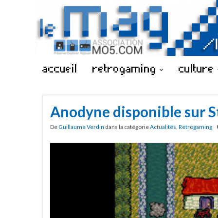
accueil
retrogaming
culture
Anodyne disponible sur 
De
Guillaume Verdin
dans la catégorie
Actualités
,
Retrogaming