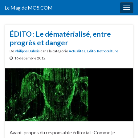
Le Mag de MO5.COM
Togg
navig
ÉDITO : Le dématérialisé, entre
progrès et danger
De
Philippe Dubois
dans la catégorie
Actualités
,
Edito
,
Retroculture
16 décembre 2012
Avant-propos du responsable éditorial : Comme je