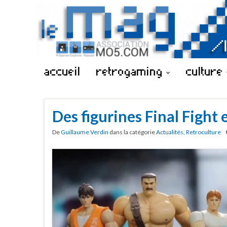
accueil
retrogaming
culture
Des figurines Final Fight 
De
Guillaume Verdin
dans la catégorie
Actualités
,
Retroculture