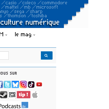
OM
le mag
OUS SUR