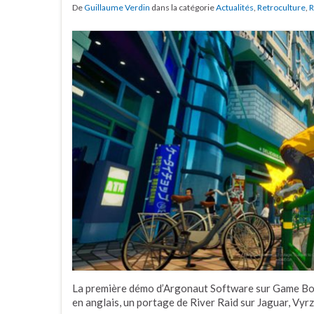
De
Guillaume Verdin
dans la catégorie
Actualités
,
Retroculture
,
R
La première démo d’Argonaut Software sur Game Boy
en anglais, un portage de River Raid sur Jaguar, Vyrz