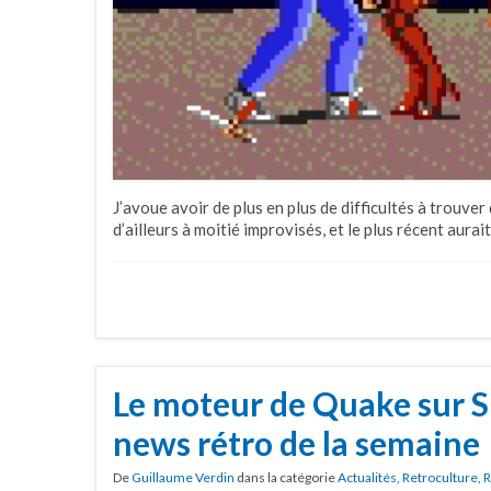
J’avoue avoir de plus en plus de difficultés à trouver
d’ailleurs à moitié improvisés, et le plus récent aur
Le moteur de Quake sur S
news rétro de la semaine
De
Guillaume Verdin
dans la catégorie
Actualités
,
Retroculture
,
R