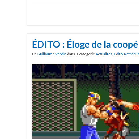
ÉDITO : Éloge de la coopé
De
Guillaume Verdin
dans la catégorie
Actualités
,
Edito
,
Retrocul