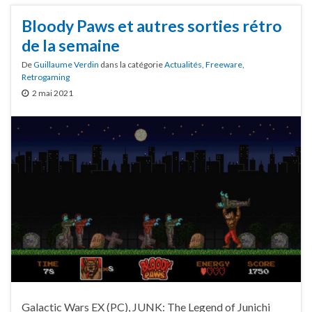
Bloody Paws et autres sorties rétro
de la semaine
De
Guillaume Verdin
dans la catégorie
Actualités
,
Freeware
,
Retrogaming
2 mai 2021
Galactic Wars EX (PC), JUNK: The Legend of Junichi