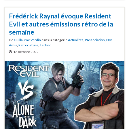
Frédérick Raynal évoque Resident
Evil et autres émissions rétro de la
semaine
De
Guillaume Verdin
dans la catégorie
Actualités
,
L'Association
,
Nos
Amis
,
Retroculture
,
Techno
16 octobre 2022