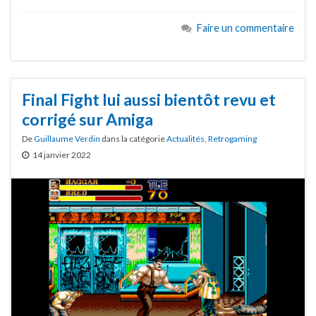
Faire un commentaire
Final Fight lui aussi bientôt revu et
corrigé sur Amiga
De
Guillaume Verdin
dans la catégorie
Actualités
,
Retrogaming
14 janvier 2022