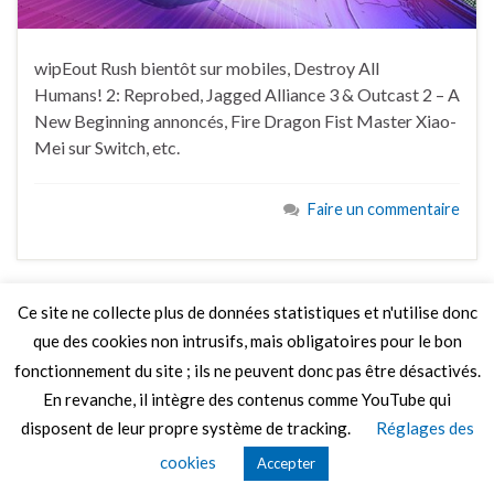
wipEout Rush bientôt sur mobiles, Destroy All
Humans! 2: Reprobed, Jagged Alliance 3 & Outcast 2 – A
New Beginning annoncés, Fire Dragon Fist Master Xiao-
Mei sur Switch, etc.
Faire un commentaire
Ce site ne collecte plus de données statistiques et n'utilise donc
que des cookies non intrusifs, mais obligatoires pour le bon
LIRE PLUS
fonctionnement du site ; ils ne peuvent donc pas être désactivés.
En revanche, il intègre des contenus comme YouTube qui
disposent de leur propre système de tracking.
Réglages des
© 2026 Le Mag de MO5.COM.
cookies
Accepter
Construit avec
par
Thèmes Graphene
.