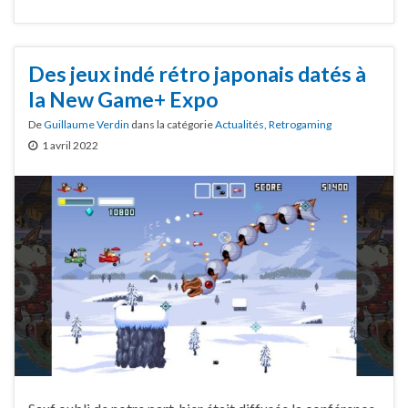
Des jeux indé rétro japonais datés à
la New Game+ Expo
De
Guillaume Verdin
dans la catégorie
Actualités
,
Retrogaming
1 avril 2022