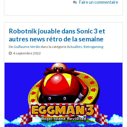
Faire un commentaire
Robotnik jouable dans Sonic 3 et
autres news rétro de la semaine
De
Guillaume Verdin
dans la catégorie
Actualités
,
Retrogaming
4 septembre 2022