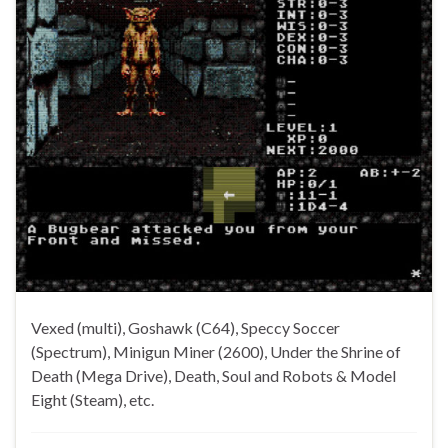
Vexed (multi), Goshawk (C64), Speccy Soccer
(Spectrum), Minigun Miner (2600), Under the Shrine of
Death (Mega Drive), Death, Soul and Robots & Model
Eight (Steam), etc.