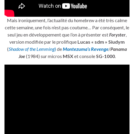
Mais ironiquement, l’actualité du
homebrew
a été très calme
cette semaine, une fois n’est pas coutume… Par conséquent, le
seul jeu en développement que l’on à présenter est
Foryster
,
version modifiée par le prolifique
Lucas « sdm » Siudym
(
Shadow of the Lemming
)
de
Montezuma’s Revenge
/
Panama
Joe
(1984) sur micros
MSX
et console
SG-1000
.