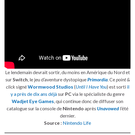
Le lendemain devrait sortir, du moins en Amérique du Nord et
sur
Switch
, le jeu d’aventure dystopique
Primordia
. Ce
point &
click
signé
Wormwood Studios
(
Until I Have You
) est sorti
il
y a près de dix ans déjà
sur
PC
via le spécialiste du genre
Wadjet Eye Games
, qui continue donc de diffuser son
catalogue sur la console de
Nintendo
après
Unavowed
l’été
dernier.
Source :
Nintendo Life