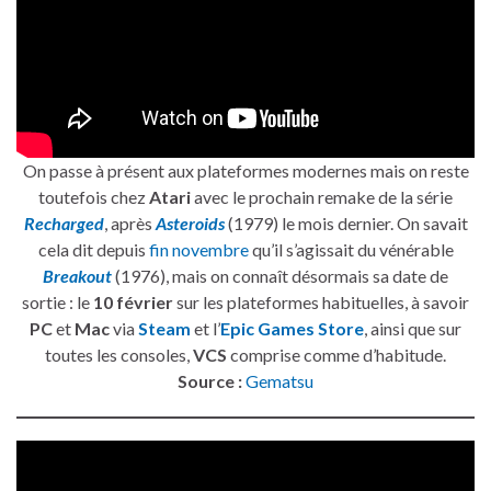
On passe à présent aux plateformes modernes mais on reste
toutefois chez
Atari
avec le prochain remake de la série
Recharged
, après
Asteroids
(1979) le mois dernier. On savait
cela dit depuis
fin novembre
qu’il s’agissait du vénérable
Breakout
(1976), mais on connaît désormais sa date de
sortie : le
10 février
sur les plateformes habituelles, à savoir
PC
et
Mac
via
Steam
et l’
Epic Games Store
, ainsi que sur
toutes les consoles,
VCS
comprise comme d’habitude.
Source :
Gematsu