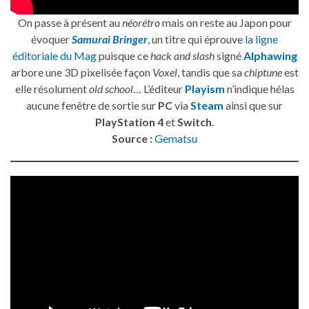
On passe à présent au
néorétro
mais on reste au Japon pour
évoquer
Samurai Bringer
, un titre qui éprouve
la ligne
éditoriale du Mag
puisque ce
hack and slash
signé
Alphawing
arbore une 3D pixelisée façon
Voxel
, tandis que sa
chiptune
est
elle résolument
old school
… L’éditeur
Playism
n’indique hélas
aucune fenêtre de sortie sur
PC
via
Steam
ainsi que sur
PlayStation 4
et
Switch
.
Source :
Gematsu