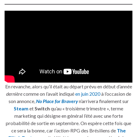
En revanche, alors qu’il était au départ prévu en début d’année
dernière
comme on l’avait indiqué
en juin 2020
à l’occasion de
son annonce,
No Place for Bravery
n’arrivera finalement sur
Steam
et
Switch
qu’au « troisième trimestre », terme
marketing qui désigne en général l’été avec une forte
probabilité de sortie en septembre. On espère cette fois que
ce sera la bonne, car l’
action
-RPG des Brésiliens de
The