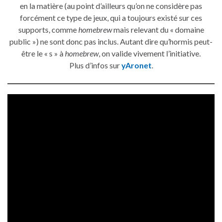
en la matière (au point d’ailleurs qu’on ne considère pas
forcément ce type de jeux, qui a toujours existé sur ces
supports, comme
homebrew
mais relevant du « domaine
public ») ne sont donc pas inclus. Autant dire qu’hormis peut-
être le « s » à
homebrew
, on valide vivement l’initiative.
Plus d’infos sur
yAronet
.