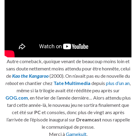
Autre comeback, quoique venant de beaucoup moins loin et
sans doute nettement moins attendu pour être honnête, celui
de
Kao the Kangaroo
(2000). On n’avait pas eu de nouvelle du
reboot
en chantier chez
Tate Multimedia
depuis
plus d’un an
,
même si la trilogie avait été rééditée peu après sur
GOG.com
, en février de l’année dernière… Alors attendu plus
tard cette année-là, le nouveau jeu ne sortira finalement que
cet été sur
PC
et consoles, donc plus de vingt ans après
l’arrivée de l’épisode inaugural sur
Dreamcast
nous rappelle
le communiqué de presse.
Merci à
Gamekult
.