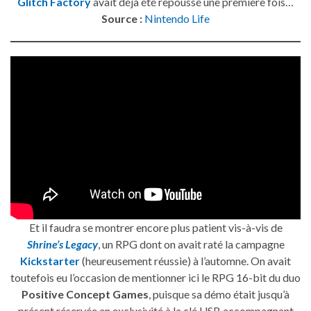
Glitch Factory
avait déjà été repoussé une première fois…
Source :
Nintendo Life
Et il faudra se montrer encore plus patient vis-à-vis de
Shrine’s Legacy
, un RPG dont on avait raté la campagne
Kickstarter
(heureusement réussie) à l’automne. On avait
toutefois eu l’occasion de mentionner ici le RPG 16-bit du duo
Positive Concept Games
, puisque sa démo était jusqu’à
présent réservée en exclusivité à la clé USB accompagnant