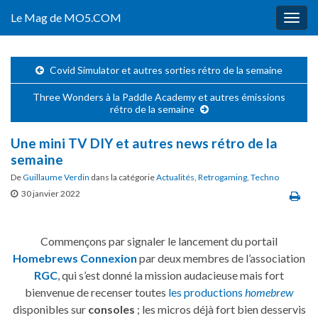
Le Mag de MO5.COM
Togg
navig
Covid Simulator et autres sorties rétro de la semaine
Three Wonders à la Paddle Academy et autres émissions
rétro de la semaine
Une mini TV DIY et autres news rétro de la
semaine
De
Guillaume Verdin
dans la catégorie
Actualités
,
Retrogaming
,
Techno
30 janvier 2022
Commençons par signaler le lancement du portail
Homebrews Connexion
par deux membres de l’association
RGC
, qui s’est donné la mission audacieuse mais fort
bienvenue de recenser toutes
les productions
homebrew
disponibles sur
consoles
; les micros déjà fort bien desservis