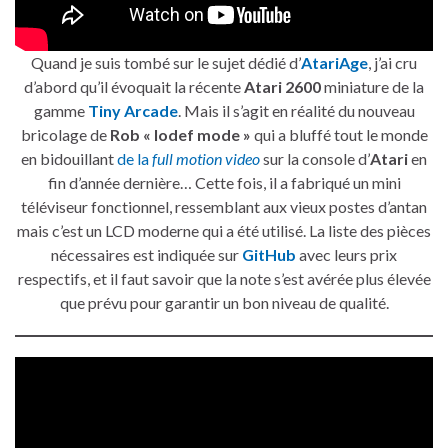
Quand je suis tombé sur le sujet dédié d’
AtariAge
, j’ai cru
d’abord qu’il évoquait la récente
Atari 2600
miniature de la
gamme
Tiny Arcade
. Mais il s’agit en réalité du nouveau
bricolage de
Rob « lodef mode »
qui a bluffé tout le monde
en bidouillant
de la
full motion video
sur la console d’
Atari
en
fin d’année dernière… Cette fois, il a fabriqué un mini
téléviseur fonctionnel, ressemblant aux vieux postes d’antan
mais c’est un LCD moderne qui a été utilisé. La liste des pièces
nécessaires est indiquée sur
GitHub
avec leurs prix
respectifs, et il faut savoir que la note s’est avérée plus élevée
que prévu pour garantir un bon niveau de qualité.