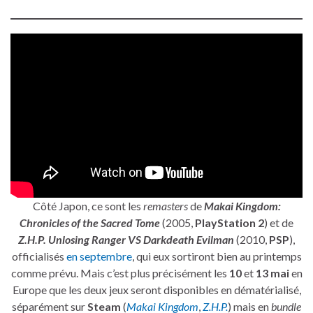
Côté Japon, ce sont les
remasters
de
Makai Kingdom:
Chronicles of the Sacred Tome
(2005,
PlayStation 2
) et de
Z.H.P. Unlosing Ranger VS Darkdeath Evilman
(2010,
PSP
),
officialisés
en septembre
, qui eux sortiront bien au printemps
comme prévu. Mais c’est plus précisément les
10
et
13 mai
en
Europe que les deux jeux seront disponibles en dématérialisé,
séparément sur
Steam
(
Makai Kingdom
,
Z.H.P.
) mais en
bundle