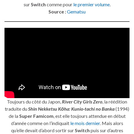
sur
Switch
comme pour
le premier volume
.
Source :
Gematsu
Toujours du côté du Japon,
River City Girls Zero
, la réédition
traduite du
Shin Nekketsu Kōha: Kunio-tachi no Banka
(1994)
de la
Super Famicom
, est elle toujours attendue en début
d’année comme on l’indiquait
le mois dernier
. Mais alors
qu’elle devait d’abord sortir sur
Switch
puis sur d’autres