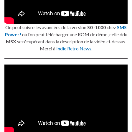
On peut suivre les avancées de la version
SG-1000
chez
SMS
Power!
où l’on peut télécharger une ROM de démo, celle ddu
MSX
se récupérant dans la description de la vidéo ci-dessus.
Merci à
Indie Retro News
.