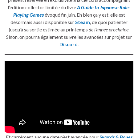
l’édition collector limitée du livre
A Guide to Japanese Role-
Playing Games
évoqué fin juin. Eh bien ça y est, elle est
désormais aussi disponible sur
Steam
, de quoi patienter
jusqu’à sa sortie estimée au printemps
de l’année prochaine
.
Sinon, on pourra également suivre les avancées sur projet sur
Discord
.
Et carrément aucune date n’est avancée pour
Swords & Bones