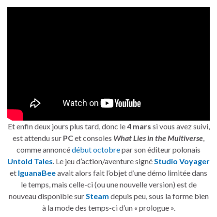
Et enfin deux jours plus tard, donc le
4 mars
si vous avez suivi,
est attendu sur
PC
et consoles
What Lies in the Multiverse
,
comme annoncé
début octobre
par son éditeur polonais
Untold Tales
. Le jeu d’action/aventure signé
Studio Voyager
et
IguanaBee
avait alors fait l’objet d’une démo limitée dans
le temps, mais celle-ci (ou une nouvelle version) est de
nouveau disponible sur
Steam
depuis peu, sous la forme bien
à la mode des temps-ci d’un « prologue ».