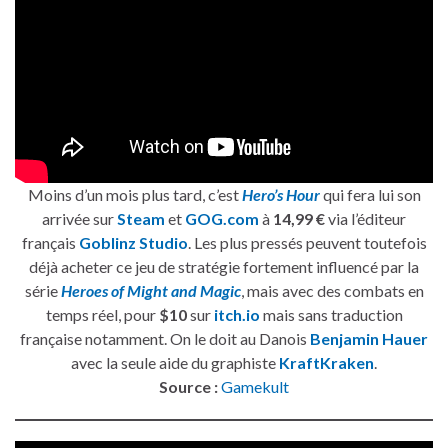
Moins d’un mois plus tard, c’est
Hero’s Hour
qui fera lui son
arrivée sur
Steam
et
GOG.com
à
14,99 €
via l’éditeur
français
Goblinz Studio
. Les plus pressés peuvent toutefois
déjà acheter ce jeu de stratégie fortement influencé par la
série
Heroes of Might and Magic
, mais avec des combats en
temps réel, pour
$10
sur
itch.io
mais sans traduction
française notamment. On le doit au Danois
Benjamin Hauer
avec la seule aide du graphiste
KraftKraken
.
Source :
Gamekult