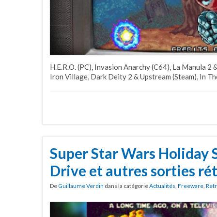
H.E.R.O. (PC), Invasion Anarchy (C64), La Manula 2 
Iron Village, Dark Deity 2 & Upstream (Steam), In Th
Super Star Wars Holiday 
Drive et autres sorties ré
De
Guillaume Verdin
dans la catégorie
Actualités
,
Freeware
,
Ret