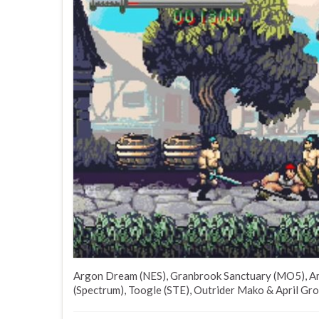
Argon Dream (NES), Granbrook Sanctuary (MO5), A
(Spectrum), Toogle (STE), Outrider Mako & April Grov