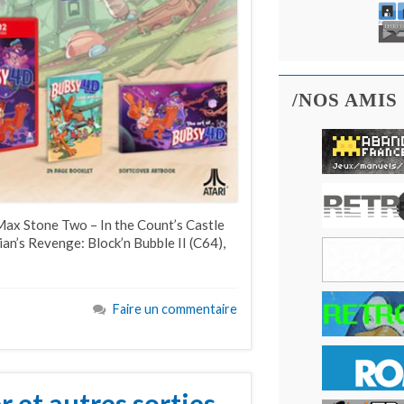
/NOS AMIS
Max Stone Two – In the Count’s Castle
ian’s Revenge: Block’n Bubble II (C64),
Faire un commentaire
r et autres sorties