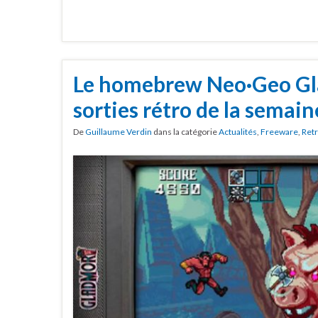
Le homebrew Neo·Geo Gl
sorties rétro de la semain
De
Guillaume Verdin
dans la catégorie
Actualités
,
Freeware
,
Ret