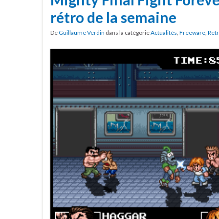
rétro de la semaine
De
Guillaume Verdin
dans la catégorie
Actualités
,
Freeware
,
Ret