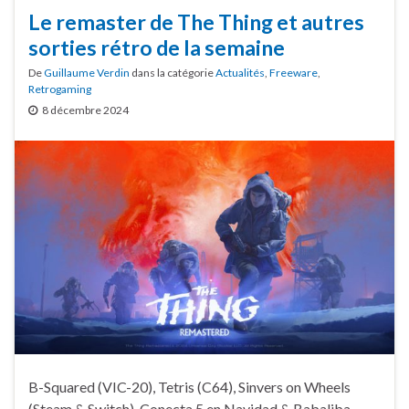
Le remaster de The Thing et autres
sorties rétro de la semaine
De
Guillaume Verdin
dans la catégorie
Actualités
,
Freeware
,
Retrogaming
8 décembre 2024
B-Squared (VIC-20), Tetris (C64), Sinvers on Wheels
(Steam & Switch), Conecta 5 en Navidad & Babaliba