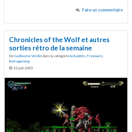
Faire un commentaire
Chronicles of the Wolf et autres
sorties rétro de la semaine
De
Guillaume Verdin
dans la catégorie
Actualités
,
Freeware
,
Retrogaming
22 juin 2025