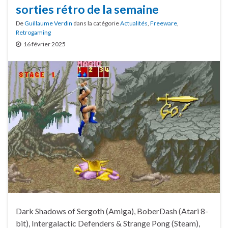
sorties rétro de la semaine
De
Guillaume Verdin
dans la catégorie
Actualités
,
Freeware
,
Retrogaming
16 février 2025
Dark Shadows of Sergoth (Amiga), BoberDash (Atari 8-
bit), Intergalactic Defenders & Strange Pong (Steam),