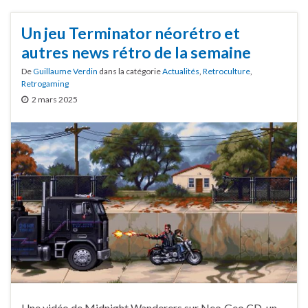
Un jeu Terminator néorétro et
autres news rétro de la semaine
De
Guillaume Verdin
dans la catégorie
Actualités
,
Retroculture
,
Retrogaming
2 mars 2025
Une vidéo de Midnight Wanderers sur Neo·Geo CD, un