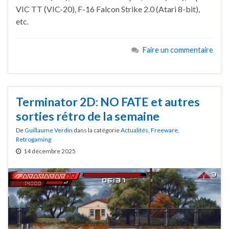
VIC TT (VIC-20), F-16 Falcon Strike 2.0 (Atari 8-bit),
etc.
Faire un commentaire
Terminator 2D: NO FATE et autres
sorties rétro de la semaine
De
Guillaume Verdin
dans la catégorie
Actualités
,
Freeware
,
Retrogaming
14 décembre 2025