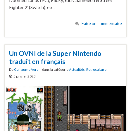
Doomed Lands (PC), Flicky, Kid Chameleon & Street
Fighter 2’ (Switch), etc.
Faire un commentaire
Un OVNI de la Super Nintendo
traduit en français
De
Guillaume Verdin
dans la catégorie
Actualités
,
Retroculture
5 janvier 2023