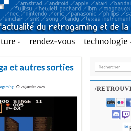
lture
rendez-vous
technologie
a et autres sorties
Search for:
rogaming
26 janvier 2025
/RETROUV