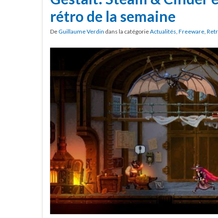
rétro de la semaine
De
Guillaume Verdin
dans la catégorie
Actualités
,
Freeware
,
Ret