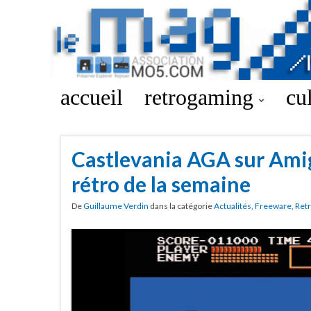
accueil
retrogaming
cu
Castlevania AGA sur Amig
rétro de la semaine
De
Guillaume Verdin
dans la catégorie
Actualités
,
Freeware
,
Ret