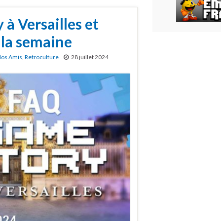
 à Versailles et
 la semaine
os Amis
,
Retroculture
28 juillet 2024