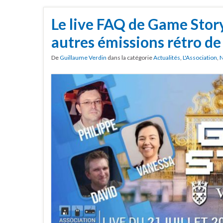
Le live FAQ de Game Story
autres émissions rétro de
De
Guillaume Verdin
dans la catégorie
Actualités
,
L'Association
,
N