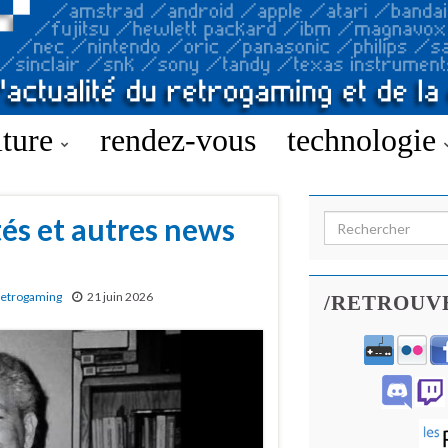
lture
rendez-vous
technologie
tés et autres news
Search for:
etrogaming
21 juin 2026
/RETROUV