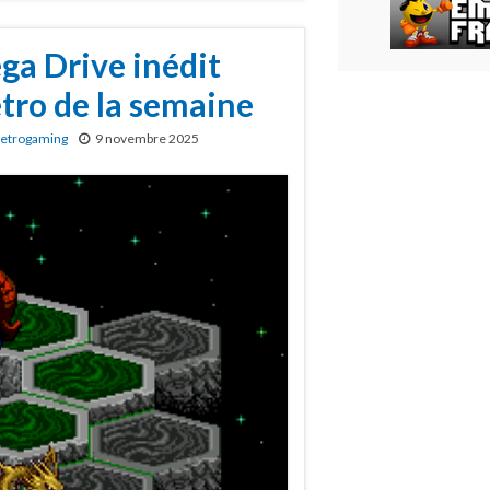
ga Drive inédit
tro de la semaine
etrogaming
9 novembre 2025