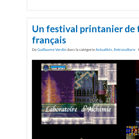
Un festival printanier de
français
De
Guillaume Verdin
dans la catégorie
Actualités
,
Retroculture