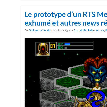
Le prototype d’un RTS Me
exhumé et autres news ré
De
Guillaume Verdin
dans la catégorie
Actualités
,
Retroculture
,
R