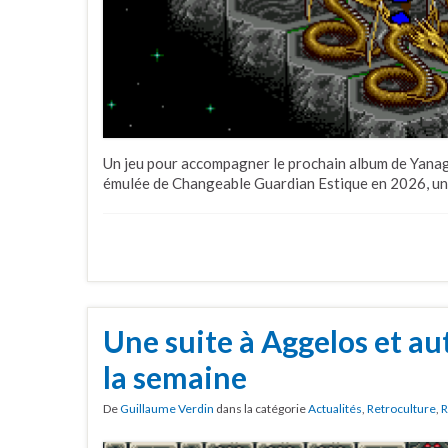
Un jeu pour accompagner le prochain album de Yanagi
émulée de Changeable Guardian Estique en 2026, un
Une suite à Aggelos et au
la semaine
De
Guillaume Verdin
dans la catégorie
Actualités
,
Retroculture
,
R