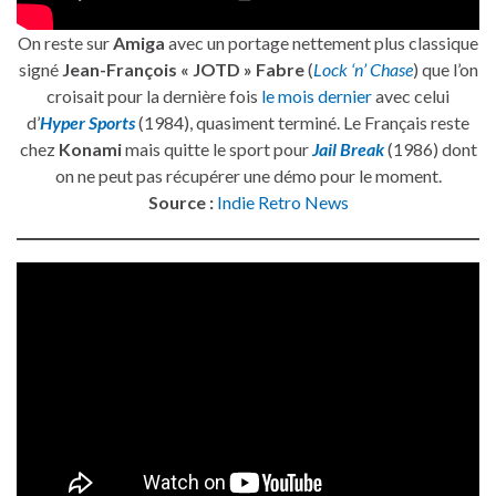
On reste sur
Amiga
avec un portage nettement plus classique
signé
Jean-François « JOTD » Fabre
(
Lock ‘n’ Chase
) que l’on
croisait pour la dernière fois
le mois dernier
avec celui
d’
Hyper Sports
(1984), quasiment terminé. Le Français reste
chez
Konami
mais quitte le sport pour
Jail Break
(1986) dont
on ne peut pas récupérer une démo pour le moment.
Source :
Indie Retro News