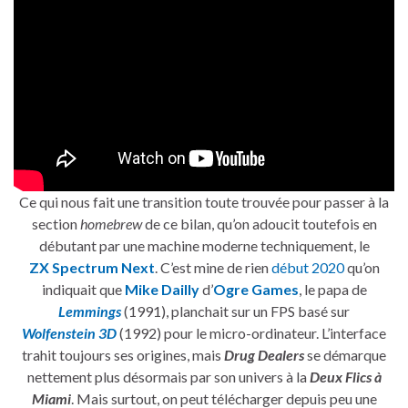
Ce qui nous fait une transition toute trouvée pour passer à la
section
homebrew
de ce bilan, qu’on adoucit toutefois en
débutant par une machine moderne techniquement, le
ZX Spectrum Next
. C’est mine de rien
début 2020
qu’on
indiquait que
Mike Dailly
d’
Ogre Games
, le papa de
Lemmings
(1991), planchait sur un FPS basé sur
Wolfenstein 3D
(1992) pour le micro-ordinateur. L’interface
trahit toujours ses origines, mais
Drug Dealers
se démarque
nettement plus désormais par son univers à la
Deux Flics à
Miami
. Mais surtout, on peut télécharger depuis peu une