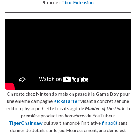
Source :
Time Extension
On reste chez
Nintendo
mais on passe à la
Game Boy
pour
une énième campagne
Kickstarter
visant à concrétiser une
édition physique. Cette fois il s’agit de
Maiden of the Dark
, la
première production
homebrew
du YouTubeur
TigerChainsaw
qui avait annoncé l’initiative
fin août
sans
donner de détails sur le jeu. Heureusement, une démo est