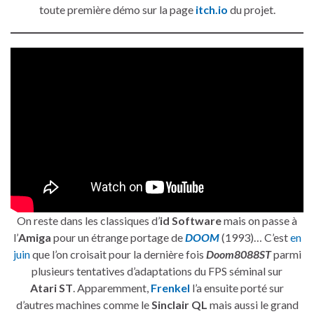
toute première démo sur la page
itch.io
du projet.
On reste dans les classiques d’
id Software
mais on passe à
l’
Amiga
pour un étrange portage de
DOOM
(1993)… C’est
en
juin
que l’on croisait pour la dernière fois
Doom8088ST
parmi
plusieurs tentatives d’adaptations du FPS séminal sur
Atari ST
. Apparemment,
Frenkel
l’a ensuite porté sur
d’autres machines comme le
Sinclair QL
mais aussi le grand