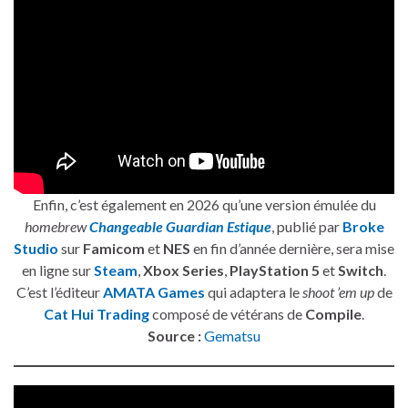
Enfin, c’est également en 2026 qu’une version émulée du
homebrew
Changeable Guardian Estique
, publié par
Broke
Studio
sur
Famicom
et
NES
en fin d’année dernière, sera mise
en ligne sur
Steam
,
Xbox Series
,
PlayStation 5
et
Switch
.
C’est l’éditeur
AMATA Games
qui adaptera le
shoot ’em up
de
Cat Hui Trading
composé de vétérans de
Compile
.
Source :
Gematsu