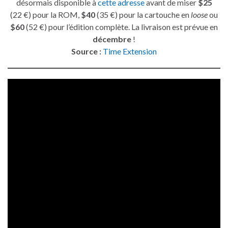
désormais disponible à
cette adresse
avant de miser
$25
(22 €) pour la ROM,
$40
(35 €) pour la cartouche en
loose
ou
$60
(52 €) pour l’édition complète. La livraison est prévue en
décembre
!
Source :
Time Extension