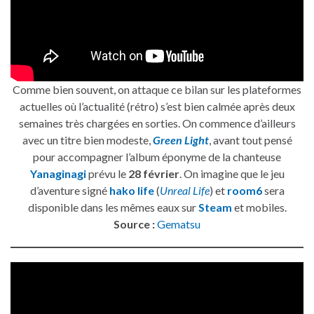
Comme bien souvent, on attaque ce bilan sur les plateformes
actuelles où l’actualité (rétro) s’est bien calmée après deux
semaines très chargées en sorties. On commence d’ailleurs
avec un titre bien modeste,
Green Light
, avant tout pensé
pour accompagner l’album éponyme de la chanteuse
Yanaginagi
prévu le
28 février
. On imagine que le jeu
d’aventure signé
hako life
(
Unreal Life
) et
room6
sera
disponible dans les mêmes eaux sur
Steam
et mobiles.
Source :
Gematsu