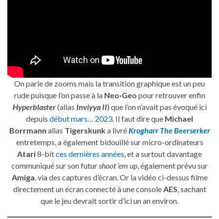
On parle de zooms mais la transition graphique est un peu
rude puisque l’on passe à la
Neo·Geo
pour retrouver enfin
Hyperblaster
(alias
Inviyya II
) que l’on n’avait pas évoqué ici
depuis
début mars… 2023
. Il faut dire que
Michael
Borrmann
alias
Tigerskunk
a livré
Krogharr The Beerserker
entretemps, a également bidouillé sur micro-ordinateurs
Atari
8-bit
ces dernières années
, et a surtout davantage
communiqué sur son futur
shoot ’em up
, également prévu sur
Amiga
, via des captures d’écran. Or la vidéo ci-dessus filme
directement un écran connecté à une console
AES
, sachant
que le jeu devrait sortir d’ici un an environ.