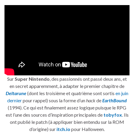
Sur
Super Nintendo
, des passionnés ont passé deux ans, et
en secret apparemment, à adapter le premier chapitre de
Deltarune
(dont les troisième et quatrième sont sortis
en juin
dernier
pour rappel) sous la forme d’un
hack
de
EarthBound
(1994). Ce qui est finalement assez logique puisque le RPG
est l’une des sources d’inspiration principales de
tobyfox
. Ils
ont publié le patch (à appliquer bien entendu sur la ROM
d’origine) sur
itch.io
pour Halloween.