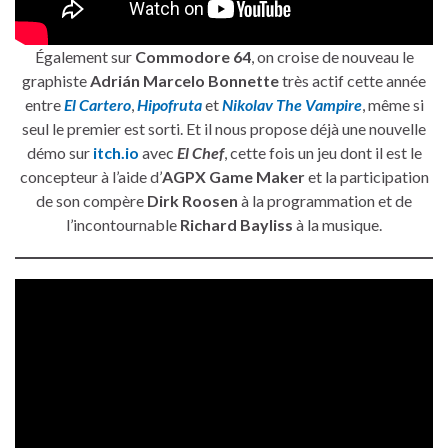
Également sur
Commodore 64
, on croise de nouveau le
graphiste
Adrián Marcelo Bonnette
très actif cette année
entre
El Cartero
,
Hipofruta
et
Nikolav The Vampire
, même si
seul le premier est sorti. Et il nous propose déjà une nouvelle
démo sur
itch.io
avec
El Chef
, cette fois un jeu dont il est le
concepteur à l’aide d’
AGPX Game Maker
et la participation
de son compère
Dirk Roosen
à la programmation et de
l’incontournable
Richard Bayliss
à la musique.