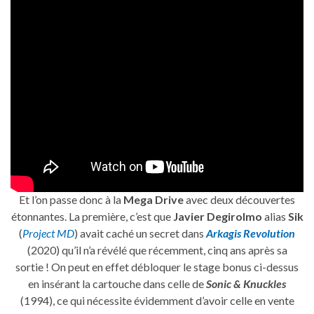
Et l’on passe donc à la
Mega Drive
avec deux découvertes
étonnantes. La première, c’est que
Javier Degirolmo
alias
Sik
(
Project MD
) avait caché un secret dans
Arkagis Revolution
(2020) qu’il n’a révélé que récemment, cinq ans après sa
sortie ! On peut en effet débloquer le stage bonus ci-dessus
en insérant la cartouche dans celle de
Sonic & Knuckles
(1994), ce qui nécessite évidemment d’avoir celle en vente