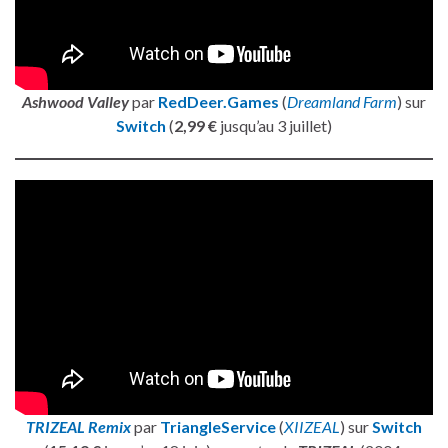
Ashwood Valley
par
RedDeer.Games
(
Dreamland Farm
) sur
Switch
(
2,99 €
jusqu’au 3 juillet)
TRIZEAL Remix
par
TriangleService
(
XIIZEAL
) sur
Switch