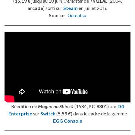
(
15,19 €
jusqu’au 18 juin),
remaster
de
TRIZEAL
(2004,
arcade
) sorti sur
Steam
en juillet 2016
Source :
Gematsu
Réédition de
Mugen no Shinzō
(1984,
PC-8801
) par
D4
Enterprise
sur
Switch
(
5,59 €
) dans le cadre de la gamme
EGG Console