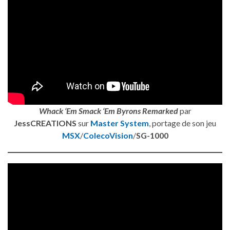
Whack ‘Em Smack ‘Em Byrons Remarked
par
JessCREATIONS
sur
Master System
, portage de son jeu
MSX
/
ColecoVision
/
SG-1000