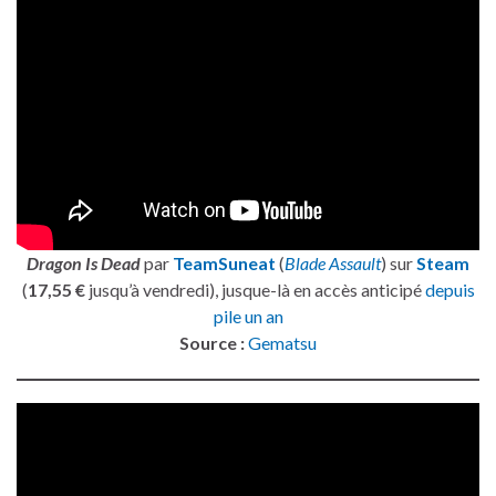
Dragon Is Dead
par
TeamSuneat
(
Blade Assault
) sur
Steam
(
17,55 €
jusqu’à vendredi), jusque-là en accès anticipé
depuis
pile un an
Source :
Gematsu