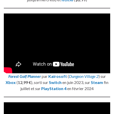
Forest Golf Planner
par
Kairosoft
(
Dungeon Village 2
) sur
Xbox
(
12,99 €
), sorti sur
Switch
en juin 2023, sur
Steam
fin
juillet et sur
PlayStation 4
en février 2024