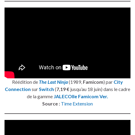
Réédition de
The Last Ninja
(1989,
Famicom
) par
City
Connection
sur
Switch
(
7,19 €
jusqu’au 18 juin) dans le cadre
de la gamme
JALECOlle Famicom Ver.
Source :
Time Extension