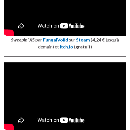
Sweepin’ XS
par
FungalVoiid
sur
Steam
(
4,24 €
jusqu’à
demain) et
itch.io
(
gratuit
)