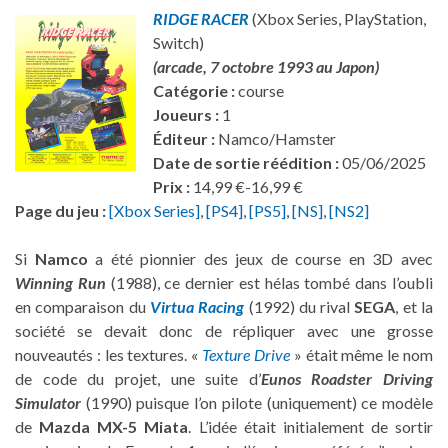
RIDGE RACER
(Xbox Series, PlayStation,
Switch)
(arcade, 7 octobre 1993 au Japon)
Catégorie :
course
Joueurs :
1
Éditeur :
Namco/Hamster
Date de sortie réédition :
05/06/2025
Prix :
14,99 €-16,99 €
Page du jeu :
[Xbox Series]
,
[PS4]
,
[PS5]
,
[NS]
,
[NS2]
Si
Namco
a été pionnier des jeux de course en 3D avec
Winning Run
(1988), ce dernier est hélas tombé dans l’oubli
en comparaison du
Virtua Racing
(1992) du rival
SEGA
, et la
société se devait donc de répliquer avec une grosse
nouveautés : les textures. «
Texture Drive
» était même le nom
de code du projet, une suite d’
Eunos Roadster Driving
Simulator
(1990) puisque l’on pilote (uniquement) ce modèle
de
Mazda MX-5 Miata
. L’idée était initialement de sortir