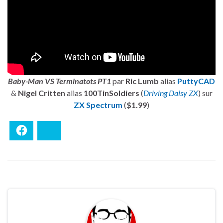
Baby-Man VS Terminatots PT1
par
Ric Lumb
alias
PuttyCAD
&
Nigel Critten
alias
100TinSoldiers
(
Driving Daisy ZX
) sur
ZX Spectrum
(
$1.99
)
Facebook
Bluesky