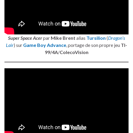
Super Space Acer
par
Mike Brent
alias
Tursilion
(
Dragon’s
Lair
) sur
Game Boy Advance
, portage de son propre jeu
TI-
99/4A
/
ColecoVision