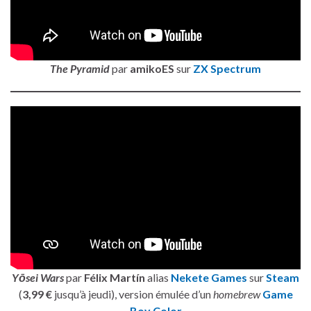
The Pyramid
par
amikoES
sur
ZX Spectrum
Yōsei Wars
par
Félix Martín
alias
Nekete Games
sur
Steam
(
3,99 €
jusqu’à jeudi), version émulée d’un
homebrew
Game
Boy Color