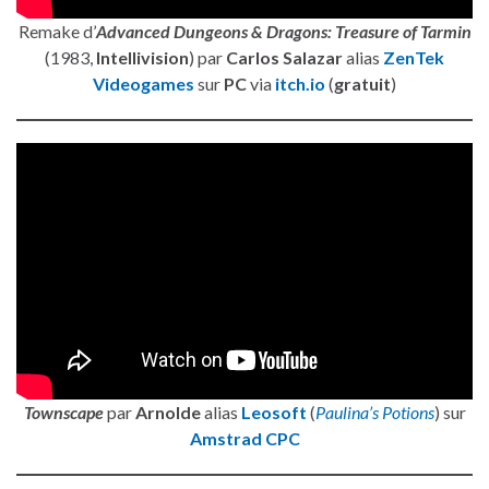
Remake d’
Advanced Dungeons & Dragons: Treasure of Tarmin
(1983,
Intellivision
) par
Carlos Salazar
alias
ZenTek
Videogames
sur
PC
via
itch.io
(
gratuit
)
Townscape
par
Arnolde
alias
Leosoft
(
Paulina’s Potions
) sur
Amstrad CPC