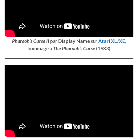
Pharaoh’s Curse II
par
Display Name
sur
Atari XL
/
XE
,
hommage à
The Pharaoh’s Curse
(1983)