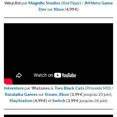
Warp Bot
par
Magnific Studios
(
Red Pippy
) /
JM Neto Game
Dev
sur
Xbox
(
4,99 €
)
Inkventure
par
9Ratones
&
Two Black Cats
(
Prisonela MD
) /
Ratalaika Games
sur
Steam
,
Xbox
(
3,99 €
jusqu’au 20 juin),
PlayStation
(
4,99 €
) et
Switch
(
3,99 €
jusqu’au 26 juin)