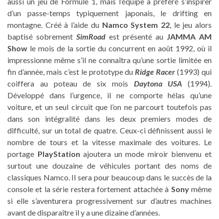
aussi un jeu de Formule 1, mais l’équipe a préféré s’inspirer
d’un passe-temps typiquement japonais, le drifting en
montagne. Créé à l’aide du
Namco System 22
, le jeu alors
baptisé sobrement
SimRoad
est présenté au
JAMMA AM
Show
le mois de la sortie du concurrent en août 1992, où il
impressionne même s’il ne connaîtra qu’une sortie limitée en
fin d’année, mais c’est le prototype du
Ridge Racer
(1993) qui
coiffera au poteau de six mois
Daytona USA
(1994).
Développé dans l’urgence, il ne comporte hélas qu’une
voiture, et un seul circuit que l’on ne parcourt toutefois pas
dans son intégralité dans les deux premiers modes de
difficulté, sur un total de quatre. Ceux-ci définissent aussi le
nombre de tours et la vitesse maximale des voitures. Le
portage
PlayStation
ajoutera un mode miroir bienvenu et
surtout une douzaine de véhicules portant des noms de
classiques Namco. Il sera pour beaucoup dans le succès de la
console et la série restera fortement attachée à
Sony
même
si elle s’aventurera progressivement sur d’autres machines
avant de disparaître il y a une dizaine d’années.