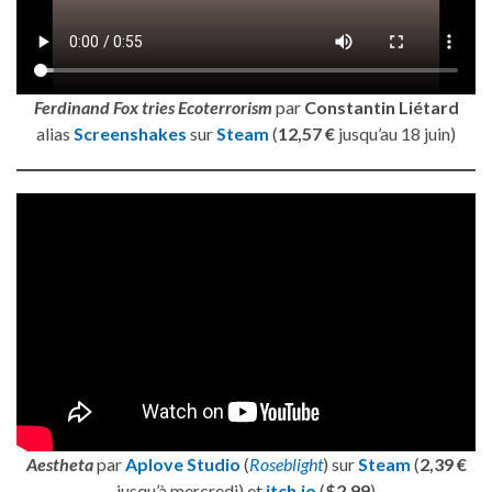
Ferdinand Fox tries Ecoterrorism
par
Constantin Liétard
alias
Screenshakes
sur
Steam
(
12,57 €
jusqu’au 18 juin)
Aestheta
par
Aplove Studio
(
Roseblight
) sur
Steam
(
2,39 €
jusqu’à mercredi) et
itch.io
(
$2.99
)