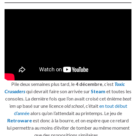
Pile deux semaines plus tard, le
4 décembre
, c’est
Toxic
Crusaders
qui devrait faire son arrivée sur
Steam
et toutes les
consoles. La dernière fois que l’on avait croisé cet énième
beat
’em up
basé sur une licence
old school
, c’était
en tout début
d’année
alors qu’on l’attendait au printemps. Le jeu de
Retroware
est donc à la bourre, et on espère que ce retard
lui permettra au moins d’éviter de tomber au même moment
que des propositions similaires…