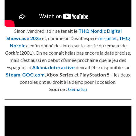
Sinon, vendredi soir se tenait le
THQ Nordic Digital
Showcase 2025
et, comme on l’avait espéré
mi-juillet
,
THQ
Nordic
a enfin donné des infos sur la sortie du remake de
Gothic
(2001). On ne connaît hélas pas encore la date précise,
mais c’est aussi en début d’année prochaine que le jeu des
Espagnols d’
Alkimia Interactive
devrait être disponible sur
Steam
,
GOG.com
,
Xbox Series
et
PlayStation 5
– les deux
consoles ont eu droit à la démo pour l’occasion.
Source :
Gematsu