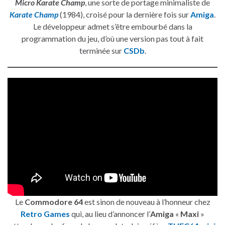
Micro Karate Champ
, une sorte de portage minimaliste de
Karate Champ
(1984), croisé pour la dernière fois sur
Amiga
.
Le développeur admet s’être embourbé dans la
programmation du jeu, d’où une version pas tout à fait
terminée sur
CSDb
.
Le
Commodore 64
est sinon de nouveau à l’honneur chez
Retro Games
qui, au lieu d’annoncer l’
Amiga
«
Maxi
»