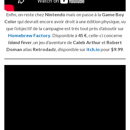
Enfin, on reste chez
Nintendo
mais on passe à la
Game Boy
Color
qui devrait encore avoir droit à une édition physique, vu
que l’objectif de la campagne est très tout près d’aboutir sur
Homebrew Factory
. Disponible à
45 €
, celle-ci concerne
Island Fever
, un jeu d’aventure de
Caleb Arthur
et
Robert
Doman
alias
Retrodadz
, disponible sur
itch.io
pour
$9.99
.