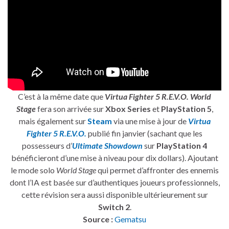
C’est à la même date que
Virtua Fighter 5 R.E.V.O. World
Stage
fera son arrivée sur
Xbox Series
et
PlayStation 5
,
mais également sur
Steam
via une mise à jour de
Virtua
Fighter 5 R.E.V.O.
publié fin janvier (sachant que les
possesseurs d’
Ultimate Showdown
sur
PlayStation 4
bénéficieront d’une mise à niveau pour dix dollars). Ajoutant
le mode solo
World Stage
qui permet d’affronter des ennemis
dont l’IA est basée sur d’authentiques joueurs professionnels,
cette révision sera aussi disponible ultérieurement sur
Switch 2
.
Source :
Gematsu