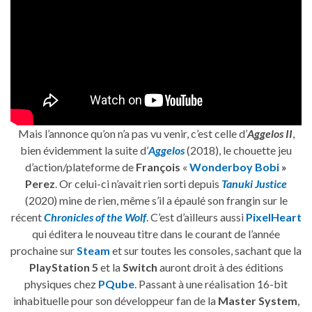
Mais l’annonce qu’on n’a pas vu venir, c’est celle d’
Aggelos II
,
bien évidemment la suite d’
Aggelos
(2018), le chouette jeu
d’action/plateforme de
François
«
Wonderboy Bobi
»
Perez
. Or celui-ci n’avait rien sorti depuis
Tanuki Justice
(2020) mine de rien, même s’il a épaulé son frangin sur le
récent
Chronicles of the Wolf
. C’est d’ailleurs aussi
PixelHeart
qui éditera le nouveau titre dans le courant de l’année
prochaine sur
Steam
et sur toutes les consoles, sachant que la
PlayStation 5
et la
Switch
auront droit à des éditions
physiques chez
PQube
. Passant à une réalisation 16-bit
inhabituelle pour son développeur fan de la
Master System
,