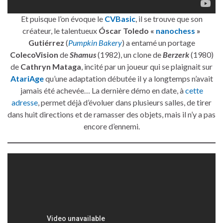
Et puisque l’on évoque le
CVBasic
, il se trouve que son
créateur, le talentueux
Óscar Toledo «
nanochess
»
Gutiérrez
(
Pumpkin Bakery
) a entamé un portage
ColecoVision
de
Shamus
(1982), un clone de
Berzerk
(1980)
de
Cathryn Mataga
, incité par un joueur qui se plaignait sur
AtariAge
qu’une adaptation débutée il y a longtemps n’avait
jamais été achevée… La dernière démo en date, à
cette
adresse
, permet déjà d’évoluer dans plusieurs salles, de tirer
dans huit directions et de ramasser des objets, mais il n’y a pas
encore d’ennemi.