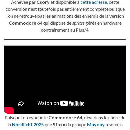
Achevée par
Csory
et disponible à
cette adresse
, cette
conversion n’est toutefois pas entièrement complète puisque
l’on ne retrouve pas les animations des ennemis de la version
Commodore 64
qui dispose de
sprites
gérés en hardware
contrairement au Plus/4.
Puisque l’on évoque le
Commodore 64
, c’est dans le cadre de
la
Nordlicht 2025
que
Staxx
du groupe
Mayday
a soumis