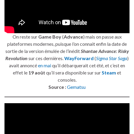
On reste sur
Game Boy
(
Advance
) mais on passe aux
plateformes modernes, puisque l’on connait enfin la date de
sortie de la version émulée de l’inédit
Shantae Advance: Risky
Revolution
sur ces dernières.
WayForward
(
Sigma Star Saga
)
avait annoncé
en mai
qu’il débarquerait cet été, et c’est en
effet le
19 août
qu’il sera disponible sur sur
Steam
et
consoles.
Source :
Gematsu