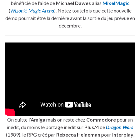
bénéficié de l’aide de
Michael Dawes
alias
MixelMagic
(
Wizonk! Magic Arena
). Notez toutefois que cette nouvelle
démo pourrait être la dernière avant la sortie du jeu prévue en
décembre.
On quitte l’
Amiga
mais on reste chez
Commodore
pour un
inédit, du moins le portage inédit sur
Plus/4
de
Dragon Wars
(1989), le RPG créé par
Rebecca Heineman
pour
Interplay
.