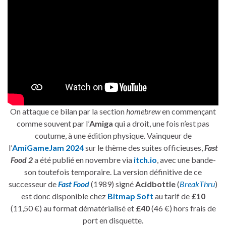
On attaque ce bilan par la section
homebrew
en commençant
comme souvent par l’
Amiga
qui a droit, une fois n’est pas
coutume, à une édition physique. Vainqueur de
l’
AmiGameJam 2024
sur le thème des suites officieuses,
Fast
Food 2
a été publié en novembre via
itch.io
, avec une bande-
son toutefois temporaire. La version définitive de ce
successeur de
Fast Food
(1989) signé
Acidbottle
(
BreakThru
)
est donc disponible chez
Bitmap Soft
au tarif de
£10
(11,50 €) au format dématérialisé et
£40
(46 €) hors frais de
port en disquette.