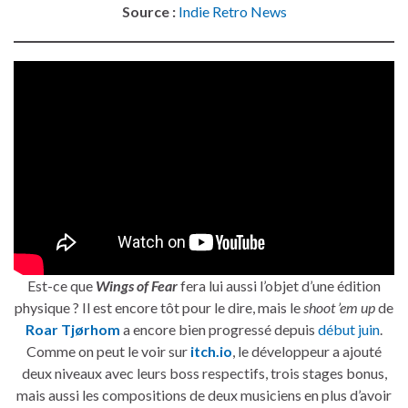
Source :
Indie Retro News
Est-ce que
Wings of Fear
fera lui aussi l’objet d’une édition
physique ? Il est encore tôt pour le dire, mais le
shoot ’em up
de
Roar Tjørhom
a encore bien progressé depuis
début juin
.
Comme on peut le voir sur
itch.io
, le développeur a ajouté
deux niveaux avec leurs boss respectifs, trois stages bonus,
mais aussi les compositions de deux musiciens en plus d’avoir