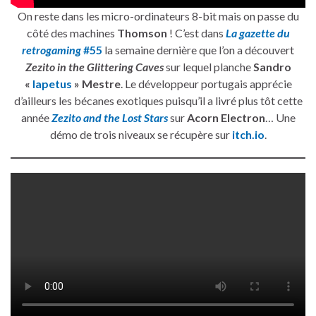
On reste dans les micro-ordinateurs 8-bit mais on passe du
côté des machines
Thomson
! C’est dans
La gazette du
retrogaming
#55
la semaine dernière que l’on a découvert
Zezito in the Glittering Caves
sur lequel planche
Sandro
«
Iapetus
» Mestre
. Le développeur portugais apprécie
d’ailleurs les bécanes exotiques puisqu’il a livré plus tôt cette
année
Zezito and the Lost Stars
sur
Acorn Electron
… Une
démo de trois niveaux se récupère sur
itch.io
.