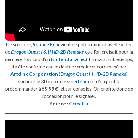
De son côté,
Square Enix
vient de publier une nouvelle vidéo
de
Dragon Quest I & II HD-2D Remake
que l’on croisait pour la
dernière fois lors d’un
Nintendo Direct
fin mars. Entretemps,
il a été confirmé que le double remake encore mené par
Artdink Corporation
(
Dragon Quest III HD-2D Remake
)
sortirait le
30 octobre
sur
Steam
(où l’on peut le
précommander à
59,99 €
) et sur consoles. On profite donc de
l’occasion pour le signaler.
Source :
Gematsu