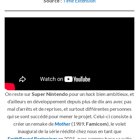
Source :
Time Extension
On reste sur
Super Nintendo
pour un
hack
bien ambitieux, et
d’ailleurs en développement depuis plus de dix ans avec pas
mal d’arrêts et de reprises, et surtout différentes personnes
qui se sont succédé pour mener le projet. Celui-ci consiste à
créer un remake de
Mother
(1989,
Famicom
), le volet
inaugural de la série réédité chez nous en tant que
EarthBound Beginnings
en 2015, avec comme base sa suite