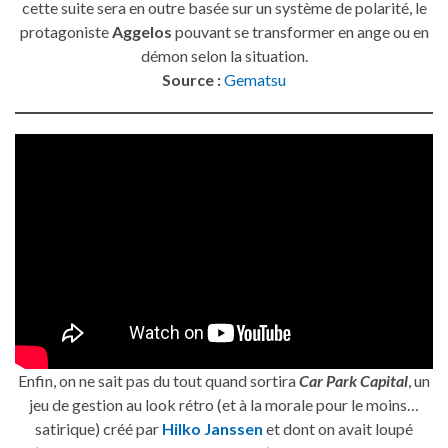
cette suite sera en outre basée sur un système de polarité, le
protagoniste
Aggelos
pouvant se transformer en ange ou en
démon selon la situation.
Source :
Gematsu
Enfin, on ne sait pas du tout quand sortira
Car Park Capital
, un
jeu de gestion au look rétro (et à la morale pour le moins…
satirique) créé par
Hilko Janssen
et dont on avait loupé