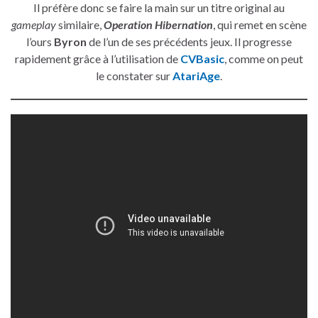
Il préfère donc se faire la main sur un titre original au
gameplay
similaire,
Operation Hibernation
, qui remet en scène
l’ours
Byron
de l’un de ses précédents jeux. Il progresse
rapidement grâce à l’utilisation de
CVBasic
, comme on peut
le constater sur
AtariAge
.