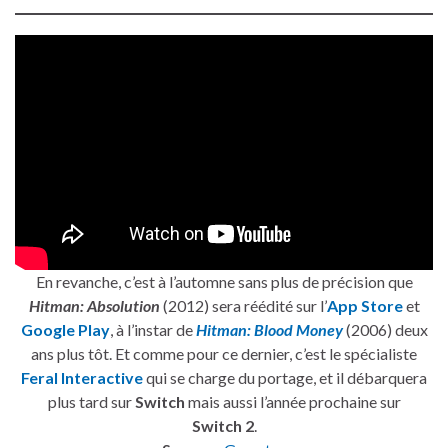
En revanche, c’est à l’automne sans plus de précision que
Hitman: Absolution
(2012) sera réédité sur l’
App Store
et
Google Play
, à l’instar de
Hitman: Blood Money
(2006) deux
ans plus tôt. Et comme pour ce dernier, c’est le spécialiste
Feral Interactive
qui se charge du portage, et il débarquera
plus tard sur
Switch
mais aussi l’année prochaine sur
Switch 2
.