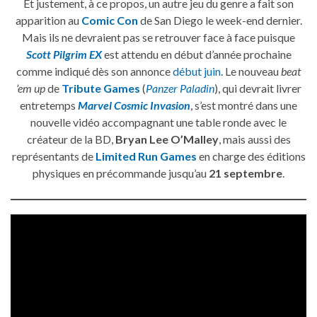
Et justement, à ce propos, un autre jeu du genre a fait son
apparition au
Comic Con
de San Diego le week-end dernier.
Mais ils ne devraient pas se retrouver face à face puisque
Scott Pilgrim EX
est attendu en début d’année prochaine
comme indiqué dès son annonce
début juin
. Le nouveau
beat
’em up
de
Tribute Games
(
Panzer Paladin
), qui devrait livrer
entretemps
Marvel Cosmic Invasion
, s’est montré dans une
nouvelle vidéo accompagnant une table ronde avec le
créateur de la BD,
Bryan Lee O’Malley
, mais aussi des
représentants de
Limited Run Games
en charge des éditions
physiques en précommande jusqu’au
21 septembre
.