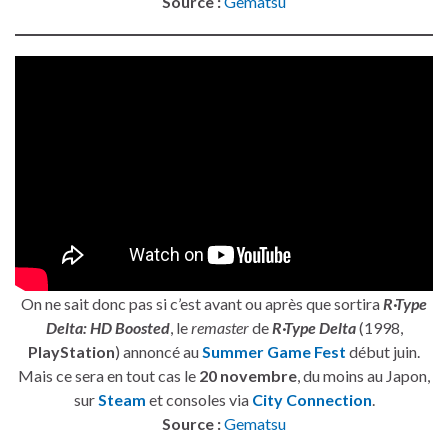
Source :
Gematsu
On ne sait donc pas si c’est avant ou après que sortira
R·Type
Delta: HD Boosted
, le
remaster
de
R·Type Delta
(1998,
PlayStation
) annoncé au
Summer Game Fest
début juin.
Mais ce sera en tout cas le
20 novembre
, du moins au Japon,
sur
Steam
et consoles via
City Connection
.
Source :
Gematsu