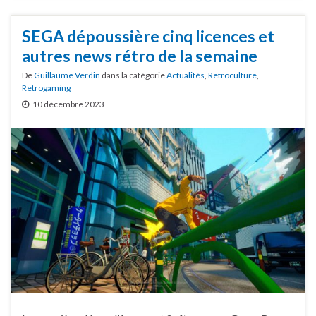
SEGA dépoussière cinq licences et
autres news rétro de la semaine
De
Guillaume Verdin
dans la catégorie
Actualités
,
Retroculture
,
Retrogaming
10 décembre 2023