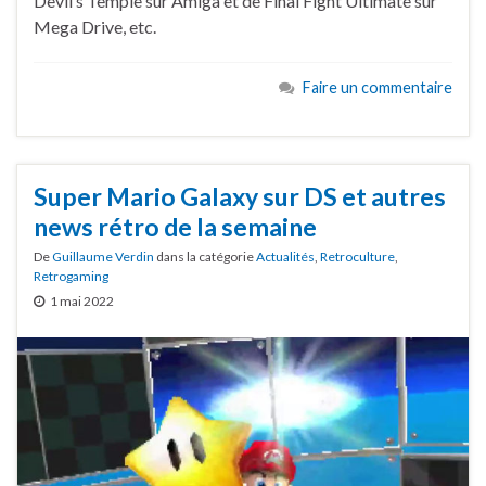
Devil’s Temple sur Amiga et de Final Fight Ultimate sur
Mega Drive, etc.
Faire un commentaire
Super Mario Galaxy sur DS et autres
news rétro de la semaine
De
Guillaume Verdin
dans la catégorie
Actualités
,
Retroculture
,
Retrogaming
1 mai 2022