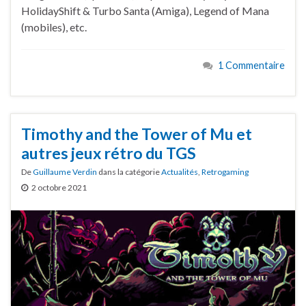
HolidayShift & Turbo Santa (Amiga), Legend of Mana
(mobiles), etc.
1 Commentaire
Timothy and the Tower of Mu et
autres jeux rétro du TGS
De
Guillaume Verdin
dans la catégorie
Actualités
,
Retrogaming
2 octobre 2021