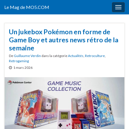
Le Mag de MO5.COM
Togg
navig
Un jukebox Pokémon en forme de
Game Boy et autres news rétro de la
semaine
De
Guillaume Verdin
dans la catégorie
Actualités
,
Retroculture
,
Retrogaming
1 mars 2026