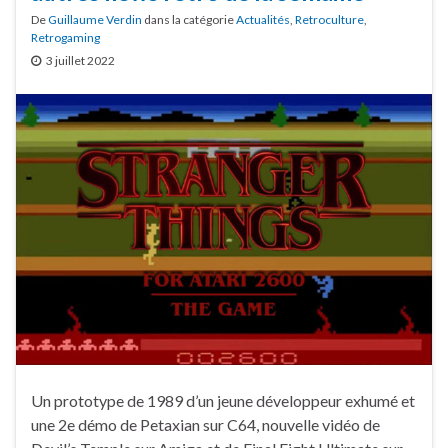
De
Guillaume Verdin
dans la catégorie
Actualités
,
Retroculture
,
Retrogaming
3 juillet 2022
Un prototype de 1989 d’un jeune développeur exhumé et
une 2e démo de Petaxian sur C64, nouvelle vidéo de