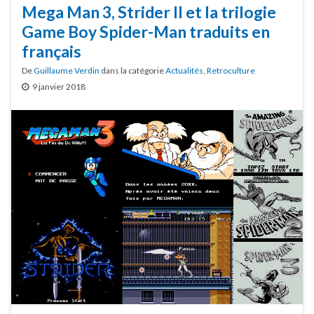
Mega Man 3, Strider II et la trilogie
Game Boy Spider-Man traduits en
français
De
Guillaume Verdin
dans la catégorie
Actualités
,
Retroculture
9 janvier 2018