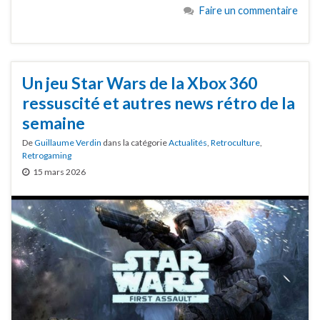
Faire un commentaire
Un jeu Star Wars de la Xbox 360
ressuscité et autres news rétro de la
semaine
De
Guillaume Verdin
dans la catégorie
Actualités
,
Retroculture
,
Retrogaming
15 mars 2026