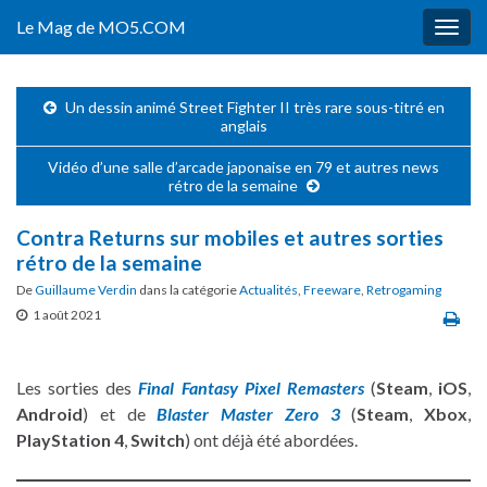
Le Mag de MO5.COM
Togg
navig
Un dessin animé Street Fighter II très rare sous-titré en
anglais
Vidéo d’une salle d’arcade japonaise en 79 et autres news
rétro de la semaine
Contra Returns sur mobiles et autres sorties
rétro de la semaine
De
Guillaume Verdin
dans la catégorie
Actualités
,
Freeware
,
Retrogaming
1 août 2021
Les sorties des
Final Fantasy Pixel Remasters
(
Steam
,
iOS
,
Android
) et de
Blaster Master Zero 3
(
Steam
,
Xbox
,
PlayStation 4
,
Switch
) ont déjà été abordées.