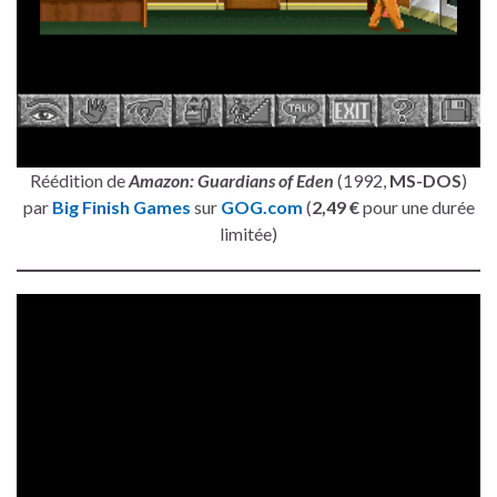
Réédition de
Amazon: Guardians of Eden
(1992,
MS-DOS
)
par
Big Finish Games
sur
GOG.com
(
2,49 €
pour une durée
limitée)