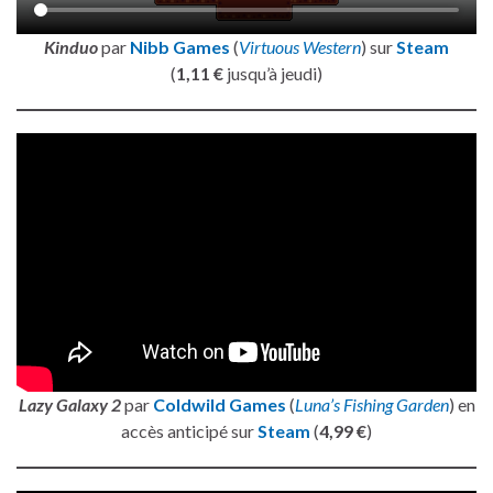
Kinduo
par
Nibb Games
(
Virtuous Western
) sur
Steam
(
1,11 €
jusqu’à jeudi)
Lazy Galaxy 2
par
Coldwild Games
(
Luna’s Fishing Garden
) en
accès anticipé sur
Steam
(
4,99 €
)