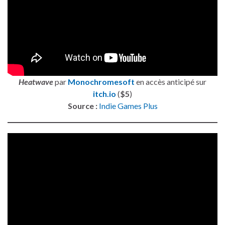
Heatwave
par
Monochromesoft
en accès anticipé sur
itch.io
(
$5
)
Source :
Indie Games Plus