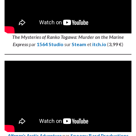
The Mysteries of Ranko Togawa: Murder on the Marine
Express
par
1564 Studio
sur
Steam
et
itch.io
(
3,99 €
)
Alfonzo’s Arctic Adventure
par
Spoony Bard Productions