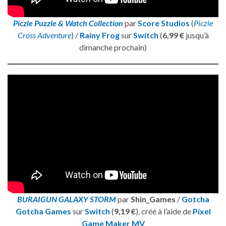
Piczle Puzzle & Watch Collection
par
Score Studios
(
Piczle
Cross Adventure
) /
Rainy Frog
sur
Switch
(
6,99 €
jusqu’à
dimanche prochain)
BURAIGUN GALAXY STORM
par
Shin_Games
/
Gotcha
Gotcha Games
sur
Switch
(
9,19 €
), créé à l’aide de
Pixel
Game Maker MV