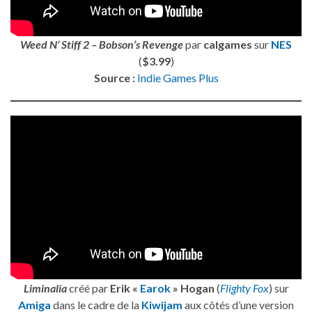
Weed N’ Stiff 2 – Bobson’s Revenge
par
calgames
sur
NES
(
$3.99
)
Source :
Indie Games Plus
Liminalia
créé par
Erik «
Earok
» Hogan
(
Flighty Fox
) sur
Amiga
dans le cadre de la
Kiwijam
aux côtés d’une version