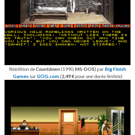
Réédition de
Countdown
(1990,
MS-DOS
) par
Big Finish
Games
sur
GOG.com
(
2,49 €
pour une durée limitée)