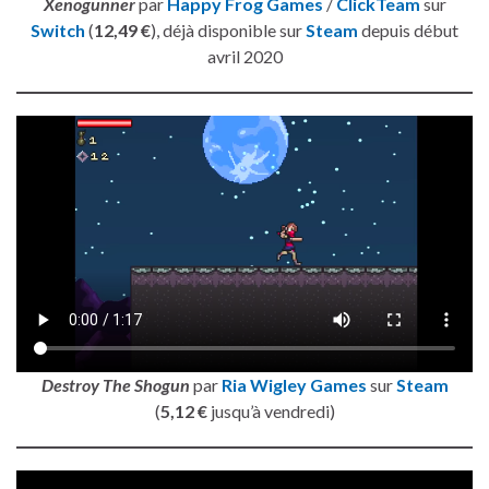
Xenogunner
par
Happy Frog Games
/
ClickTeam
sur
Switch
(
12,49 €
), déjà disponible sur
Steam
depuis début
avril 2020
Destroy The Shogun
par
Ria Wigley Games
sur
Steam
(
5,12 €
jusqu’à vendredi)