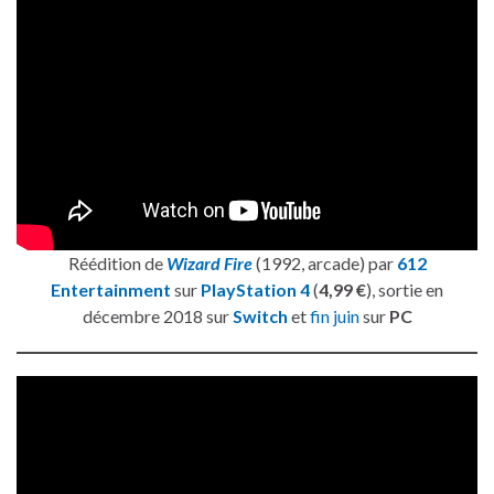
Réédition de
Wizard Fire
(1992, arcade) par
612
Entertainment
sur
PlayStation 4
(
4,99 €
), sortie en
décembre 2018 sur
Switch
et
fin juin
sur
PC