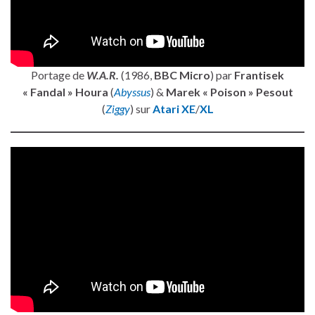
Portage de
W.A.R.
(1986,
BBC Micro
) par
Frantisek
« Fandal » Houra
(
Abyssus
) &
Marek « Poison » Pesout
(
Ziggy
) sur
Atari XE
/
XL