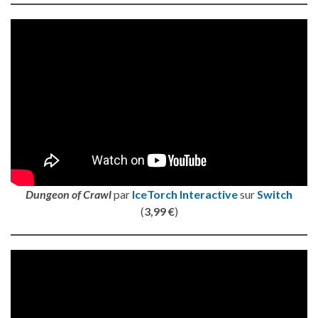
Dungeon of Crawl
par
IceTorch Interactive
sur
Switch
(
3,99 €
)