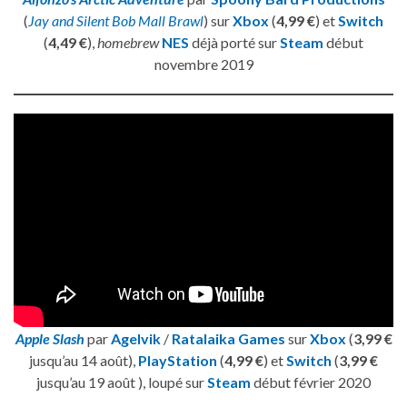
(
Jay and Silent Bob Mall Brawl
) sur
Xbox
(
4,99 €
) et
Switch
(
4,49 €
),
homebrew
NES
déjà porté sur
Steam
début
novembre 2019
Apple Slash
par
Agelvik
/
Ratalaika Games
sur
Xbox
(
3,99 €
jusqu’au 14 août),
PlayStation
(
4,99 €
) et
Switch
(
3,99 €
jusqu’au 19 août ), loupé sur
Steam
début février 2020