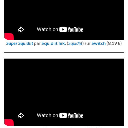
Super Squidlit
par
Squidlit Ink.
(
Squidlit
) sur
Switch
(
8,19 €
)