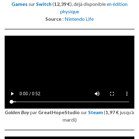
Games
sur
Switch
(
12,39 €
), déjà disponible
en édition
physique
Source :
Nintendo Life
Golden Boy
par
GreatHopeStudio
sur
Steam
(
1,97 €
jusqu’à
mardi)