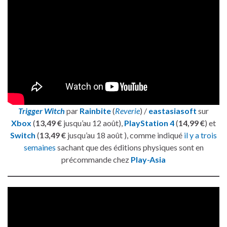
Trigger Witch
par
Rainbite
(
Reverie
) /
eastasiasoft
sur
Xbox
(
13,49 €
jusqu’au 12 août),
PlayStation 4
(
14,99 €
) et
Switch
(
13,49 €
jusqu’au 18 août ), comme indiqué
il y a trois
semaines
sachant que des éditions physiques sont en
précommande chez
Play-Asia