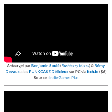
Antecrypt
par
Benjamin Soulé
(
Rushberry Mercs
) &
Rémy
Devaux
alias
PUNKCAKE Délicieux
sur
PC
via
itch.io
(
$6
)
Source :
Indie Games Plus