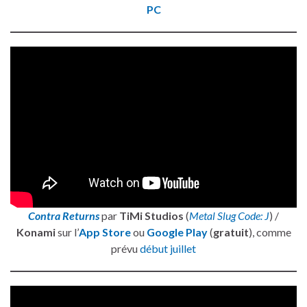
PC
Contra Returns
par
TiMi Studios
(
Metal Slug Code: J
) /
Konami
sur l’
App Store
ou
Google Play
(
gratuit
), comme
prévu
début juillet