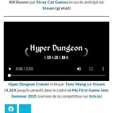
Rift Runner
par
Stray Cat Games
en accès anticipé sur
Steam
(
gratuit
)
Hyper Dungeon Crawler
créé par
Tony Wang
sur
Steam
(
4,26 €
jusqu’à samedi) dans le cadre de
My First Game Jam:
Summer 2021
(version de la compétition sur
itch.io
)
Facebook
Bluesky