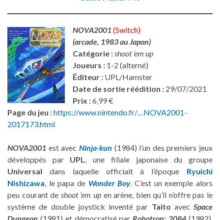
NOVA2001
(Switch)
(arcade, 1983 au Japon)
Catégorie :
shoot ’em up
Joueurs :
1-2 (alterné)
Éditeur :
UPL/Hamster
Date de sortie réédition :
29/07/2021
Prix :
6,99 €
Page du jeu :
https://www.nintendo.fr/…NOVA2001-
2017173.html
NOVA2001
est avec
Ninja-kun
(1984) l’un des premiers jeux
développés par
UPL
, une filiale japonaise du groupe
Universal
dans laquelle officiait à l’époque
Ryuichi
Nishizawa
, le papa de
Wonder Boy
. C’est un exemple alors
peu courant de
shoot ’em up
en arène, bien qu’il n’offre pas le
système de double joystick inventé par
Taito
avec
Space
Dungeon
(1981) et démocratisé par
Robotron: 2084
(1982).