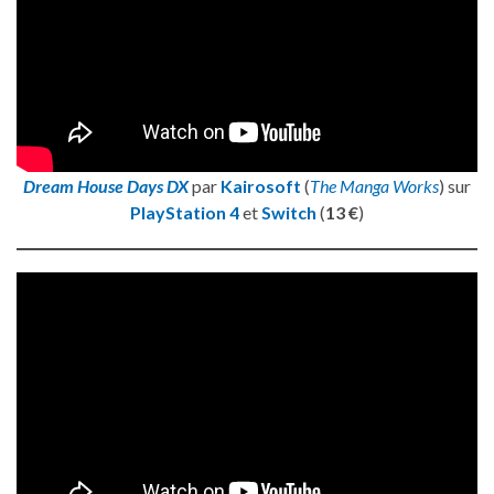
Dream House Days DX
par
Kairosoft
(
The Manga Works
) sur
PlayStation 4
et
Switch
(
13 €
)