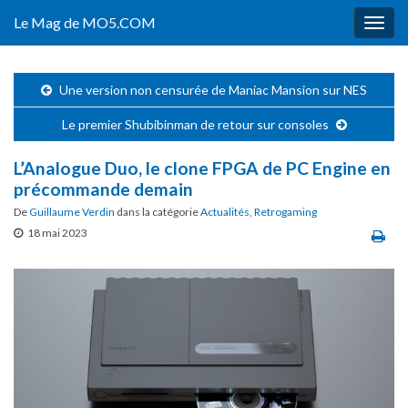
Le Mag de MO5.COM
Togg
navig
Une version non censurée de Maniac Mansion sur NES
Le premier Shubibinman de retour sur consoles
L’Analogue Duo, le clone FPGA de PC Engine en
précommande demain
De
Guillaume Verdin
dans la catégorie
Actualités
,
Retrogaming
18 mai 2023