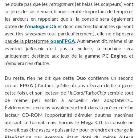
ne doute pas que les
retrogamers
(et hélas les scalpeurs) vont
se jeter dessus demain, il nous semble important de tempérer
les ardeurs en rappelant que si la console sera également
dotée de l’
Analogue OS
et donc des fonctionnalités qui vont
avec (les
savestates
tout particulièrement),
elle ne disposera
pas de la plateforme
openFPGA
. Autrement dit, même si un
éventuel
jailbreak
n’est pas à exclure, la machine sera
uniquement destinée aux jeux de la gamme
PC Engine
, et
n’émulera rien d’autre.
Du reste, rien ne dit que cette
Duo
contienne un second
circuit
FPGA
(d’autant qu’elle n’a pas d’écran dédié à gérer
cette fois), et son lecteur de
HuCard
/
TurboChip
semble tout
de même peu enclin à accueillir des adaptateurs…
Évidemment, certains voyaient surtout dans la présence d’un
lecteur CD-ROM l’opportunité d’émuler d’autres machines
utilisant ce format mais, hormis le
Mega CD
, la console ne
devrait pas être assez « puissante » pour prendre en charge la
PlayStation
par exemple, étant doté du même
Altera