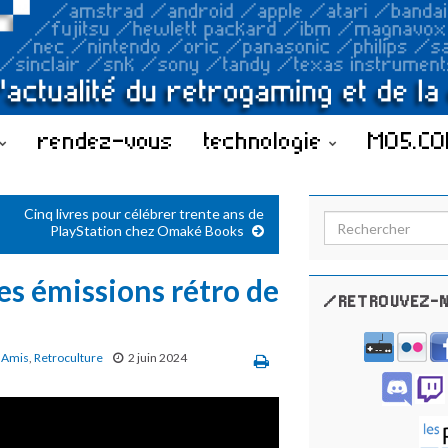
rendez-vous
technologie
MO5.C
Cinq livres pour célébrer trente ans de
Search for:
PlayStation chez Omaké Books
es émissions rétro de
/RETROUVEZ-N
 Amis
,
Retroculture
2 juin 2024