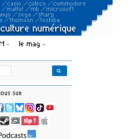
OM
le mag
OUS SUR