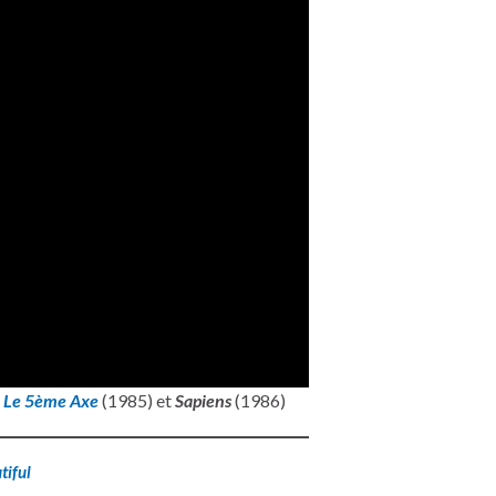
e
Le 5ème Axe
(1985) et
Sapiens
(1986)
tiful