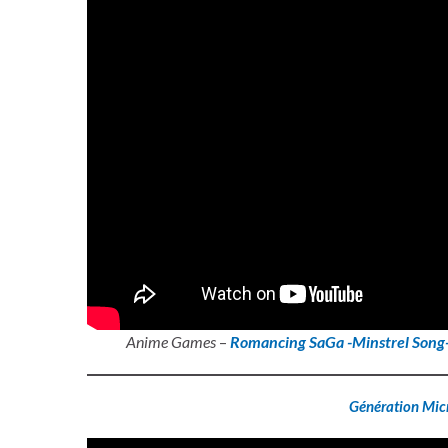
Anime Games
–
Romancing SaGa -Minstrel Song
Génération Mic