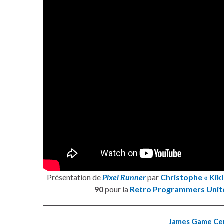
Présentation de
Pixel Runner
par
Christophe « Kik
90
pour la
Retro Programmers Unit
James Game Ce