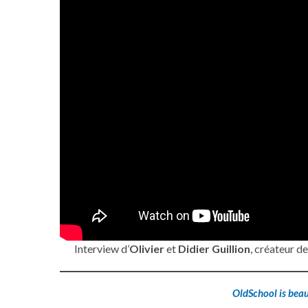
Interview d’
Olivier
et
Didier Guillion
, créateur d
OldSchool is beau