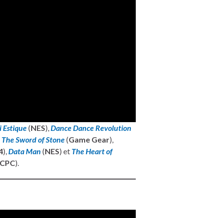
 Estique
(
NES
),
Dance Dance Revolution
,
The Sword of Stone
(
Game Gear
),
4
),
Data Man
(
NES
) et
The Heart of
CPC
).