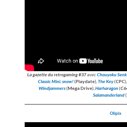
La gazette du retrogaming
#37
avec
Chouyoku Senki
Classic Mini
,
snow!
(
Playdate
),
The Key
(
CPC
)
Windjammers
(
Mega Drive
),
Harharagon
(
C6
Salamanderland
(
Olipix