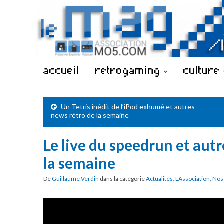
accueil
retrogaming
culture
Un Tetris inédit de l’iPod exhumé et autres
news rétro de la semaine
Le live du speedrun et autr
la semaine
De
Guillaume Verdin
dans la catégorie
Actualités
,
L'Association
,
Nos