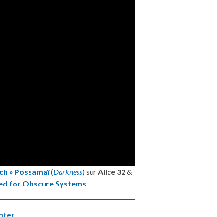
ich » Possamaï
(
Darkness
) sur
Alice 32
&
ed for Obscure Systems
nter