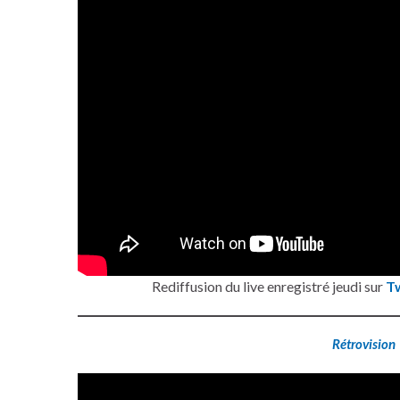
Rediffusion du live enregistré jeudi sur
T
Rétrovision