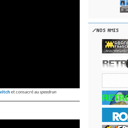
/NOS AMIS
witch
et consacré au
speedrun