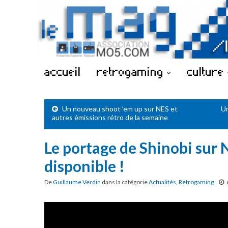
accueil
retrogaming
culture
Un nouveau shoot ’em up sur NES et
Un
autres émissions rétro de la semaine
Le portage de Shinobi sur
disponible !
De
Guillaume Verdin
dans la catégorie
Actualités
,
Retrogaming