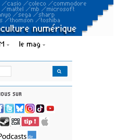
OM
le mag
OUS SUR