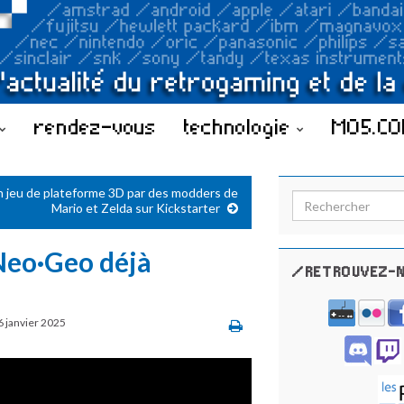
rendez-vous
technologie
MO5.C
 jeu de plateforme 3D par des modders de
Search for:
Mario et Zelda sur Kickstarter
 Neo·Geo déjà
/RETROUVEZ-N
6 janvier 2025