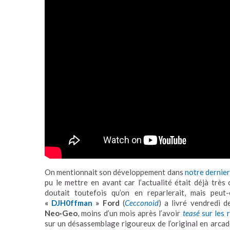
On mentionnait son développement dans
notre dernier
pu le mettre en avant car l’actualité était déjà trè
doutait toutefois qu’on en reparlerait, mais peu
«
DJH0ffman
» Ford
(
Cecconoid
) a livré vendredi 
Neo·Geo
, moins d’un mois après l’avoir
teasé
sur les 
sur un désassemblage rigoureux de l’original en arca