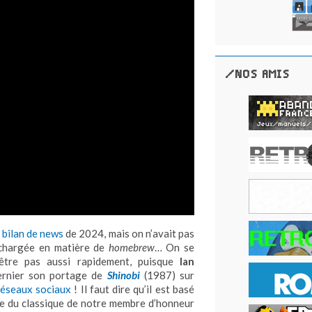
/NOS AMIS
 bilan de news
de 2024, mais on n’avait pas
s chargée en matière de
homebrew
… On se
t-être pas aussi rapidement, puisque
Ian
dernier son portage de
Shinobi
(1987) sur
réseaux sociaux
! Il faut dire qu’il est basé
de du classique de notre membre d’honneur