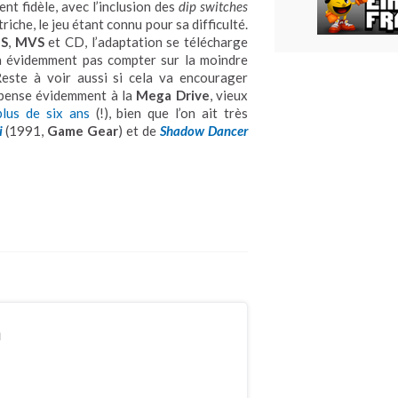
nt fidèle, avec l’inclusion des
dip switches
iche, le jeu étant connu pour sa difficulté.
S
,
MVS
et CD, l’adaptation se télécharge
dra évidemment pas compter sur la moindre
Reste à voir aussi si cela va encourager
n pense évidemment à la
Mega Drive
, vieux
plus de six ans
(!), bien que l’on ait très
i
(1991,
Game Gear
) et de
Shadow Dancer
n