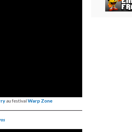
rry
au festival
Warp Zone
ros