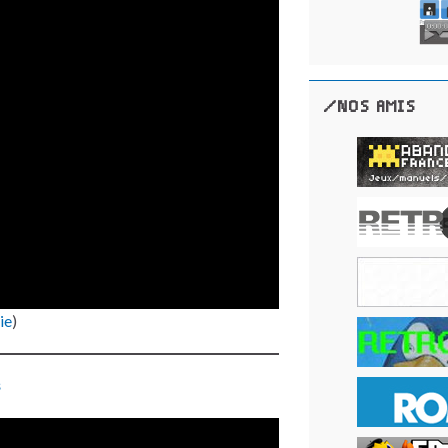
/NOS AMIS
ie
)
s