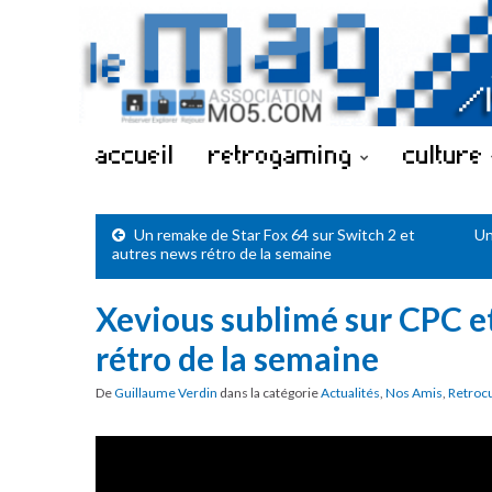
accueil
retrogaming
culture
Un remake de Star Fox 64 sur Switch 2 et
Un
autres news rétro de la semaine
Xevious sublimé sur CPC e
rétro de la semaine
De
Guillaume Verdin
dans la catégorie
Actualités
,
Nos Amis
,
Retroc