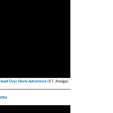
 Head Over Heels Adventure
(
ST
,
Amiga
)
tiful