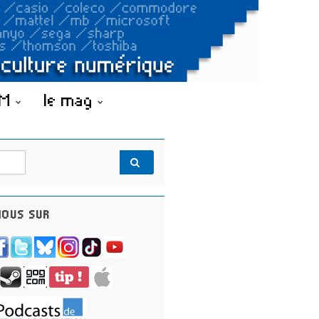
OM
le mag
OUS SUR