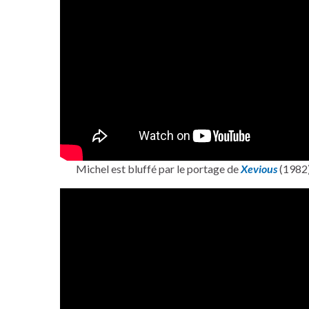
Michel est bluffé par le portage de
Xevious
(1982)