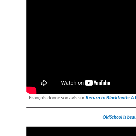
François donne son avis sur
Return to Blacktooth: A
OldSchool is beau