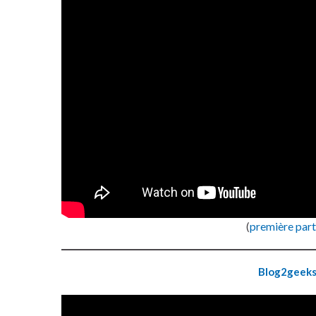
(
première part
Blog2geek