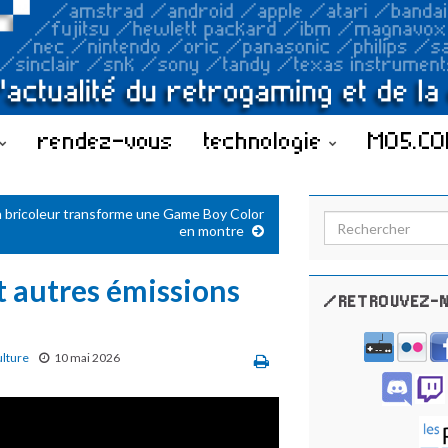
rendez-vous
technologie
MO5.C
 bricoleur transforme une Game Boy Color
Search for:
en montre
t autres émissions
/RETROUVEZ-N
ulture
10 mai 2026