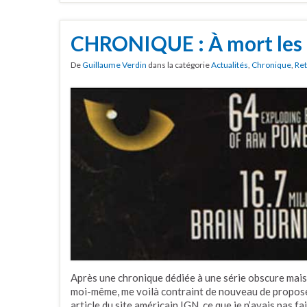
CHRONIQUE : À mort les 1
De
Guillaume Verdin
dans la catégorie
Actualités
,
Chronique
,
Ret
Après une chronique dédiée à une série obscure mais q
moi-même, me voilà contraint de nouveau de propose
article du site américain IGN, ce que je n’avais pas fa