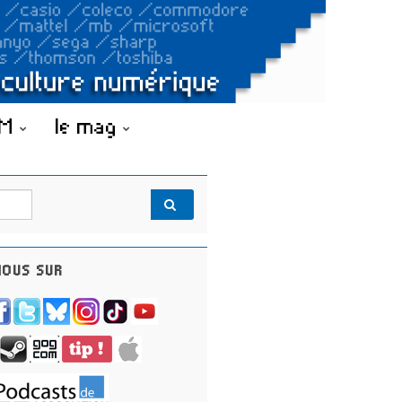
OM
le mag
OUS SUR