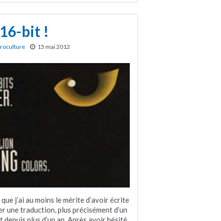
6-bit !
roculture
15 mai 2012
ue j’ai au moins le mérite d’avoir écrite
r une traduction, plus précisément d’un
it depuis plus d’un an. Après avoir hésité