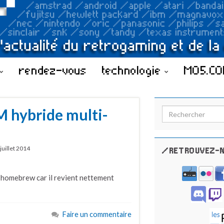
rendez-vous
technologie
MO5.C
M hybride multi-
Search for:
juillet 2014
/RETROUVEZ-N
 homebrew car il revient nettement
Faire un commentaire