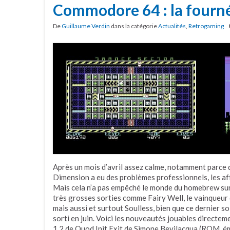
Commodore 64 : la fourn
De
Guillaume Verdin
dans la catégorie
Actualités
,
Retrogaming
Après un mois d’avril assez calme, notamment parce
Dimension a eu des problèmes professionnels, les aff
Mais cela n’a pas empêché le monde du homebrew su
très grosses sorties comme Fairy Well, le vainqueu
mais aussi et surtout Soulless, bien que ce dernier s
sorti en juin. Voici les nouveautés jouables direct
1.2 de Quod Init Exit de Simone Bevilacqua (ROM, ému