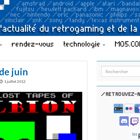
rendez-vous
technologie
MO5.C
de juin
Search for:
1 juillet 2012
/RETROUVEZ-N