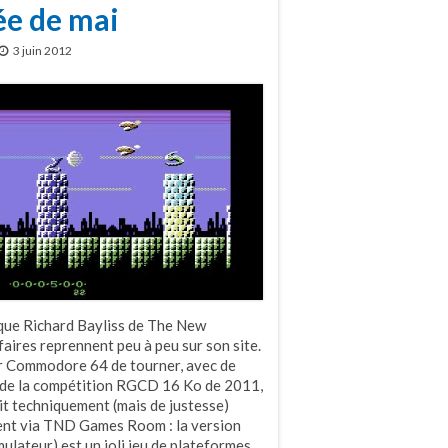
ée de mai
3 juin 2012
 que Richard Bayliss de The New
aires reprennent peu à peu sur son site.
r Commodore 64 de tourner, avec de
r de la compétition RGCD 16 Ko de 2011,
oit techniquement (mais de justesse)
ement via TND Games Room : la version
lateur) est un joli jeu de plateformes