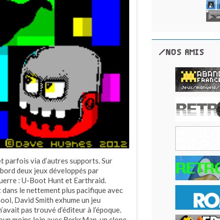
/NOS AMIS
t parfois via d’autres supports. Sur
’abord deux jeux développés par
uerre : U-Boot Hunt et Earthraid.
it dans le nettement plus pacifique avec
hool, David Smith exhume un jeu
n’avait pas trouvé d’éditeur à l’époque.
coup moins loin avec BerksMan, un clone