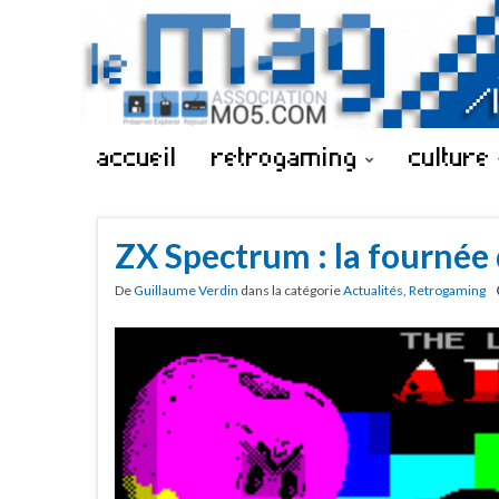
accueil
retrogaming
culture
ZX Spectrum : la fournée 
De
Guillaume Verdin
dans la catégorie
Actualités
,
Retrogaming