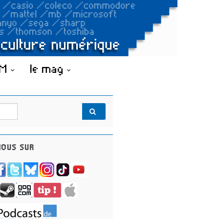
OM
le mag
OUS SUR