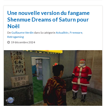
Une nouvelle version du fangame
Shenmue Dreams of Saturn pour
Noël
De
Guillaume Verdin
dans la catégorie
Actualités
,
Freeware
,
Retrogaming
19 décembre 2024