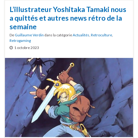
L’illustrateur Yoshitaka Tamaki nous
a quittés et autres news rétro de la
semaine
De
Guillaume Verdin
dans la catégorie
Actualités
,
Retroculture
,
Retrogaming
1 octobre 2023