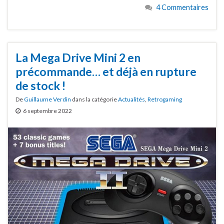
4 Commentaires
La Mega Drive Mini 2 en
précommande… et déjà en rupture
de stock !
De
Guillaume Verdin
dans la catégorie
Actualités
,
Retrogaming
6 septembre 2022