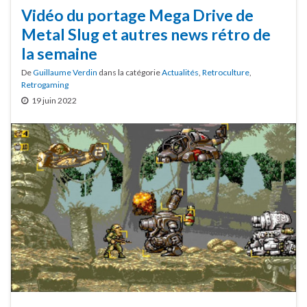
Vidéo du portage Mega Drive de
Metal Slug et autres news rétro de
la semaine
De
Guillaume Verdin
dans la catégorie
Actualités
,
Retroculture
,
Retrogaming
19 juin 2022