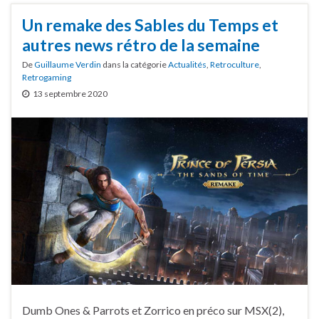
Un remake des Sables du Temps et
autres news rétro de la semaine
De
Guillaume Verdin
dans la catégorie
Actualités
,
Retroculture
,
Retrogaming
13 septembre 2020
Dumb Ones & Parrots et Zorrico en préco sur MSX(2),