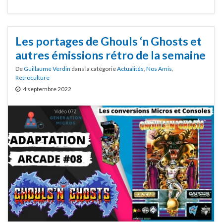
Les portages de Ghouls ‘n Ghosts et
autres émissions rétro de la semaine
De
Guillaume Verdin
dans la catégorie
Actualités
,
Nos Amis
,
Retroculture
4 septembre 2022