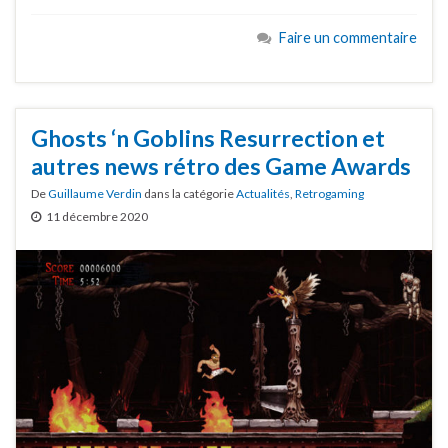
Faire un commentaire
Ghosts ‘n Goblins Resurrection et
autres news rétro des Game Awards
De
Guillaume Verdin
dans la catégorie
Actualités
,
Retrogaming
11 décembre 2020