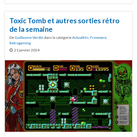
Toxic Tomb et autres sorties rétro
de la semaine
De
Guillaume Verdin
dans la catégorie
Actualités
,
Freeware
,
Retrogaming
21 janvier 2024