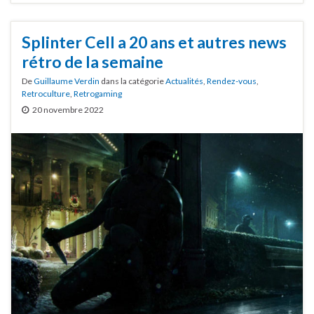
Splinter Cell a 20 ans et autres news
rétro de la semaine
De
Guillaume Verdin
dans la catégorie
Actualités
,
Rendez-vous
,
Retroculture
,
Retrogaming
20 novembre 2022