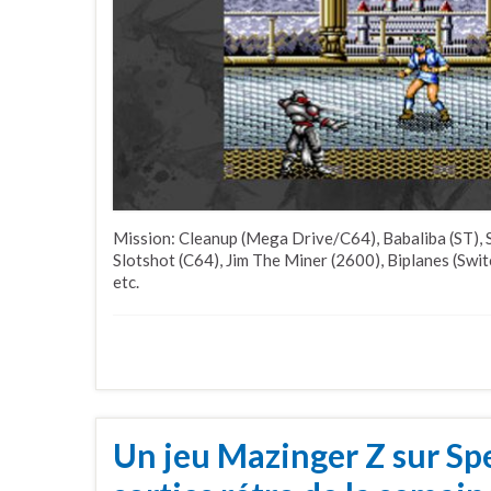
Mission: Cleanup (Mega Drive/C64), Babaliba (ST), Sh
Slotshot (C64), Jim The Miner (2600), Biplanes (Switc
etc.
Un jeu Mazinger Z sur Sp