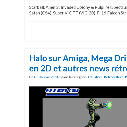
Starball, Alien 2: Invaded Colony & Pulplife (Spectrum
Satan (C64), Super VIC TT (VIC-20), F-16 Falcon Strike
Halo sur Amiga, Mega Dr
en 2D et autres news rétr
De
Guillaume Verdin
dans la catégorie
Actualités
,
Retroculture
,
R