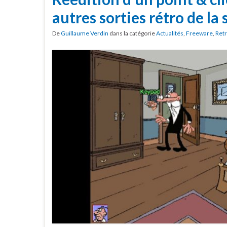
autres sorties rétro de la
De
Guillaume Verdin
dans la catégorie
Actualités
,
Freeware
,
Ret