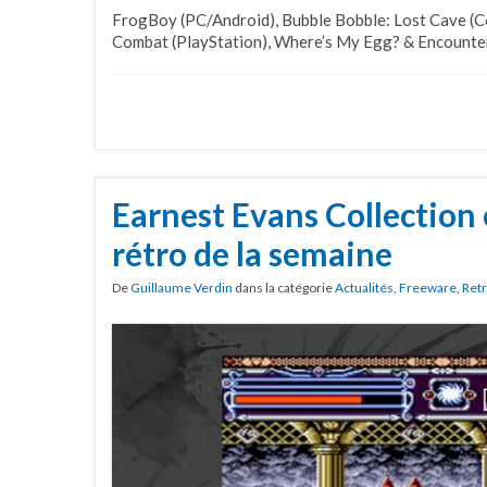
FrogBoy (PC/Android), Bubble Bobble: Lost Cave (C
Combat (PlayStation), Where’s My Egg? & Encounter:
Earnest Evans Collection 
rétro de la semaine
De
Guillaume Verdin
dans la catégorie
Actualités
,
Freeware
,
Ret