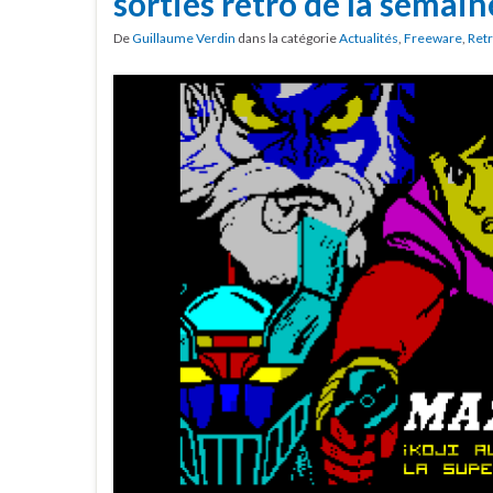
sorties rétro de la semain
De
Guillaume Verdin
dans la catégorie
Actualités
,
Freeware
,
Ret