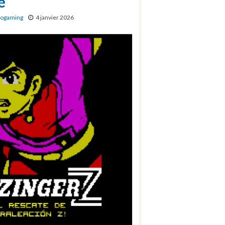
e
rogaming
4 janvier 2026