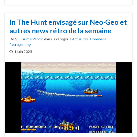
In The Hunt envisagé sur Neo·Geo et
autres news rétro de la semaine
De
Guillaume Verdin
dans la catégorie
Actualités
,
Freeware
,
Retrogaming
1 juin 2025