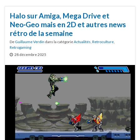
Halo sur Amiga, Mega Drive et
Neo·Geo mais en 2D et autres news
rétro de la semaine
De
Guillaume Verdin
dans la catégorie
Actualités
,
Retroculture
,
Retrogaming
28 décembre 2025