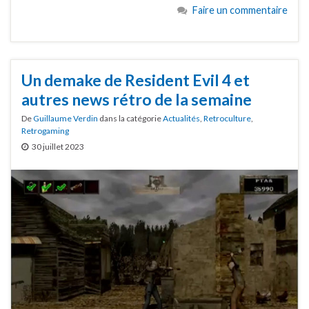
Faire un commentaire
Un demake de Resident Evil 4 et
autres news rétro de la semaine
De
Guillaume Verdin
dans la catégorie
Actualités
,
Retroculture
,
Retrogaming
30 juillet 2023