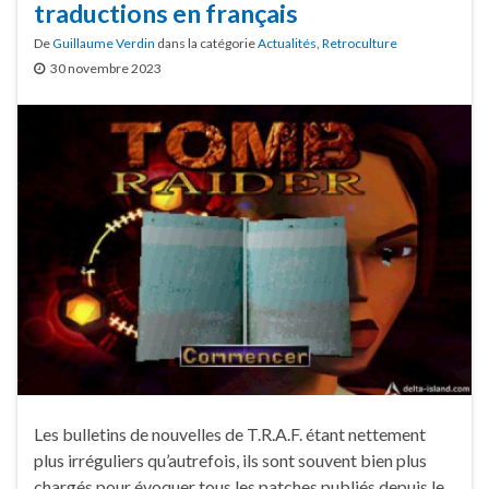
traductions en français
De
Guillaume Verdin
dans la catégorie
Actualités
,
Retroculture
30 novembre 2023
Les bulletins de nouvelles de T.R.A.F. étant nettement
plus irréguliers qu’autrefois, ils sont souvent bien plus
chargés pour évoquer tous les patches publiés depuis le