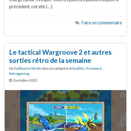
précédent, cet été (…)
Faire un commentaire
Le tactical Wargroove 2 et autres
sorties rétro de la semaine
De
Guillaume Verdin
dans la catégorie
Actualités
,
Freeware
,
Retrogaming
8 octobre 2023