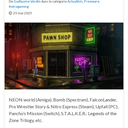
De
Guillaume Verdin
dans la catégorie
Actualités
,
Freeware
,
Retrogaming
25 mai 2025
NEON world (Amiga), Bomb (Spectrum), FalconLander,
Pro Wrestler Story & Nitro Express (Steam), Upfall (PC),
Pancho’s Mission (Switch), S.T.A.L.K.E.R.: Legends of the
Zone Trilogy, etc.