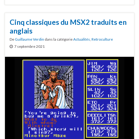
Cinq classiques du MSX2 traduits en
anglais
De
Guillaume Verdin
dans la catégorie
Actualités
,
Retroculture
7 septembre 2021