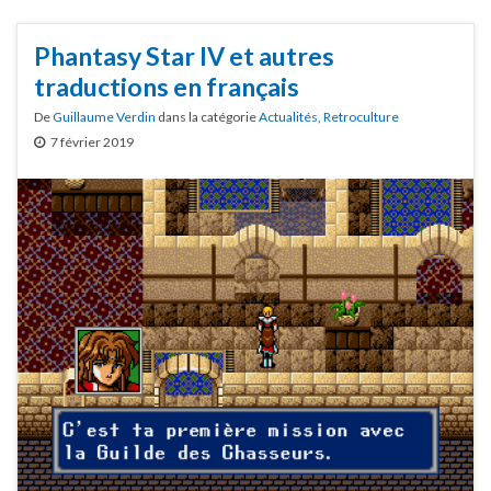
Phantasy Star IV et autres
traductions en français
De
Guillaume Verdin
dans la catégorie
Actualités
,
Retroculture
7 février 2019