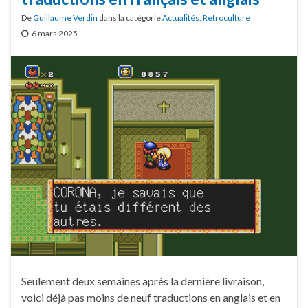
De
Guillaume Verdin
dans la catégorie
Actualités
,
Retroculture
6 mars 2025
Seulement deux semaines après la dernière livraison,
voici déjà pas moins de neuf traductions en anglais et en