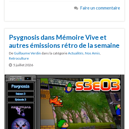
Faire un commentaire
Psygnosis dans Mémoire Vive et
autres émissions rétro de la semaine
De
Guillaume Verdin
dans la catégorie
Actualités
,
Nos Amis
,
Retroculture
5 juillet 2026