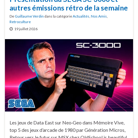
autres émissions rétro de la semaine
De
Guillaume Verdin
dans la catégorie
Actualités
,
Nos Amis
,
Retroculture
19 juillet 2026
Les jeux de Data East sur Neo·Geo dans Mémoire Vive,
top 5 des jeux d’arcade de 1980 par Génération Micros,
Retour vers le futur sur MSX chez OldSchool is beautiful,