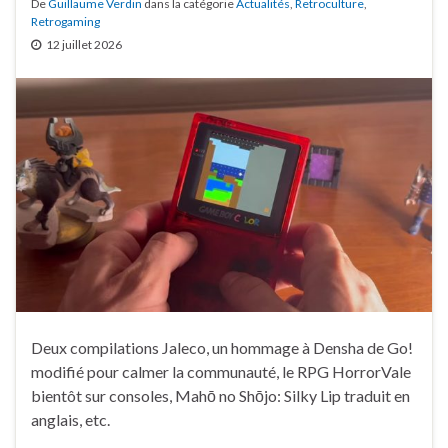
De
Guillaume Verdin
dans la catégorie
Actualités
,
Retroculture
,
Retrogaming
12 juillet 2026
Deux compilations Jaleco, un hommage à Densha de Go!
modifié pour calmer la communauté, le RPG HorrorVale
bientôt sur consoles, Mahō no Shōjo: Silky Lip traduit en
anglais, etc.