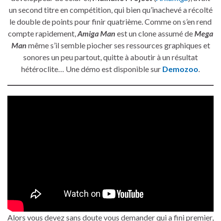
un second titre en compétition, qui bien qu’inachevé a récolté
le double de points pour finir quatrième. Comme on s’en rend
compte rapidement,
Amiga Man
est un clone assumé de
Mega
Man
même s’il semble piocher ses ressources graphiques et
sonores un peu partout, quitte à aboutir à un résultat
hétéroclite… Une démo est disponible sur
Demozoo
.
Alors vous devez sans doute vous demander qui a fini premier,