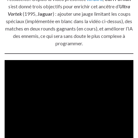
s’est donné trois objectifs pour enrichir cet ancêtre d’
Ultra
Vortek
(1995,
Jaguar
) : ajouter une jauge limitant les coups
spéciaux (implémentée en blanc dans la vidéo ci-dessus), des
matches en deux rounds gagnants (en cours), et améliorer l’IA
des ennemis, ce qui sera sans doute le plus complexe à
programmer.