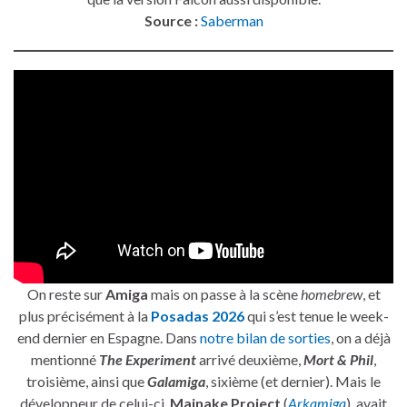
Source :
Saberman
On reste sur
Amiga
mais on passe à la scène
homebrew
, et
plus précisément à la
Posadas 2026
qui s’est tenue le week-
end dernier en Espagne. Dans
notre bilan de sorties
, on a déjà
mentionné
The Experiment
arrivé deuxième,
Mort & Phil
,
troisième, ainsi que
Galamiga
, sixième (et dernier). Mais le
développeur de celui-ci,
Mainake Project
(
Arkamiga
), avait