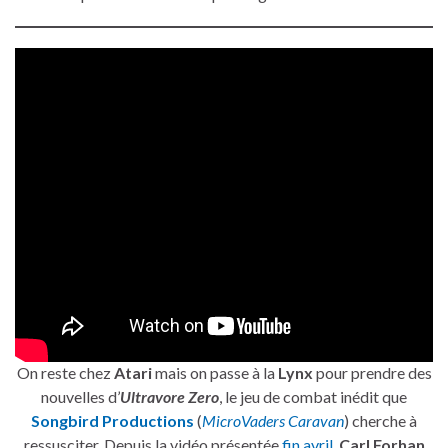
On reste chez
Atari
mais on passe à la
Lynx
pour prendre des
nouvelles d’
Ultravore Zero
, le jeu de combat inédit que
Songbird Productions
(
MicroVaders Caravan
) cherche à
ressusciter. Depuis la vidéo présentée
fin avril
,
Carl Forhan