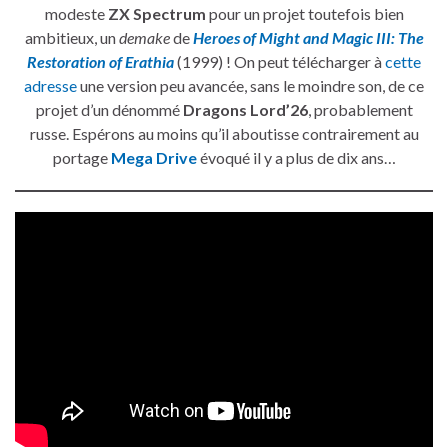
modeste
ZX Spectrum
pour un projet toutefois bien
ambitieux, un
demake
de
Heroes of Might and Magic III: The
Restoration of Erathia
(1999) ! On peut télécharger à
cette
adresse
une version peu avancée, sans le moindre son, de ce
projet d’un dénommé
Dragons Lord’26
, probablement
russe. Espérons au moins qu’il aboutisse contrairement au
portage
Mega Drive
évoqué il y a plus de dix ans…