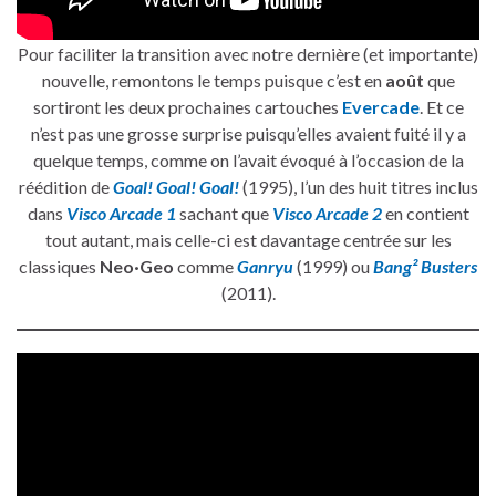
Pour faciliter la transition avec notre dernière (et importante)
nouvelle, remontons le temps puisque c’est en
août
que
sortiront les deux prochaines cartouches
Evercade
. Et ce
n’est pas une grosse surprise puisqu’elles avaient fuité il y a
quelque temps, comme on l’avait évoqué à l’occasion de la
réédition de
Goal! Goal! Goal!
(1995), l’un des huit titres inclus
dans
Visco Arcade 1
sachant que
Visco Arcade 2
en contient
tout autant, mais celle-ci est davantage centrée sur les
classiques
Neo·Geo
comme
Ganryu
(1999) ou
Bang² Busters
(2011).