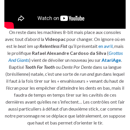
On reste dans les machines 8-bit mais place aux consoles
avec tout d’abord la
Videopac
pour changer. On ignore où en
est le
beat ’em up
Relentless Fist
qu’il présentait
en avril
, mais
le prolifique
Rafael Alexandre Cardoso da Silva
(
Grottos
And Giants
) vient de dévoiler un nouveau jeu sur
AtariAge
.
Baptisé
Tooth For Tooth
ou
Dente Por Dente
dans sa langue
(brésilienne) natale, c’est une sorte de
run and gun
dans lequel
il faut à la fois tirer sur les « envahisseurs » venant du haut de
l’écran pour les empêcher d’atteindre les dents en bas, mais il
faudra de temps en temps tirer sur les cavités de ces
dernières avant qu’elles ne s’infectent… Les contrôles ont l’air
aussi particuliers à défaut d’un deuxième stick, car comme
notre personnage ne se déplace que latéralement, on suppose
que haut et bas permet d’orienter le tir.