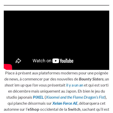
Place à présent aux plateformes modernes pour une poignée
de news, à commencer par des nouvelles de
Bounty Sisters
, un
shoot ’em up
que l’on vous présentait
il y a un an
et qui est sorti
en décembre mais uniquement au Japon. Eh bien le jeu du
studio japonais
PiXEL
(
Xiaomei and the Flame Dragon’s Fist
),
qui planche désormais sur
Xelan Force AE
, débarquera cet
automne sur l’
eShop
occidental de la
Switch
, sachant qu’il est