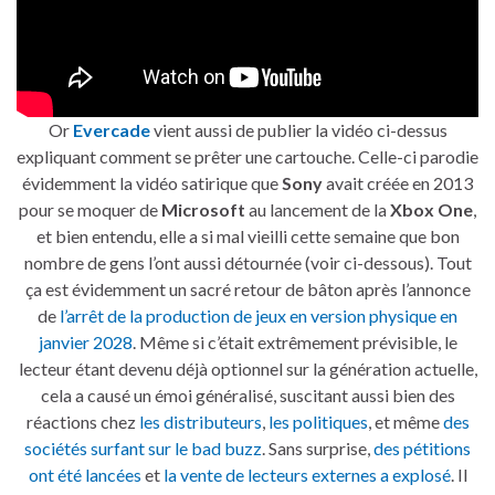
Or
Evercade
vient aussi de publier la vidéo ci-dessus
expliquant comment se prêter une cartouche. Celle-ci parodie
évidemment la vidéo satirique que
Sony
avait créée en 2013
pour se moquer de
Microsoft
au lancement de la
Xbox One
,
et bien entendu, elle a si mal vieilli cette semaine que bon
nombre de gens l’ont aussi détournée (voir ci-dessous). Tout
ça est évidemment un sacré retour de bâton après l’annonce
de
l’arrêt de la production de jeux en version physique en
janvier 2028
. Même si c’était extrêmement prévisible, le
lecteur étant devenu déjà optionnel sur la génération actuelle,
cela a causé un émoi généralisé, suscitant aussi bien des
réactions chez
les distributeurs
,
les politiques
, et même
des
sociétés surfant sur le bad buzz
. Sans surprise,
des pétitions
ont été lancées
et
la vente de lecteurs externes a explosé
. Il