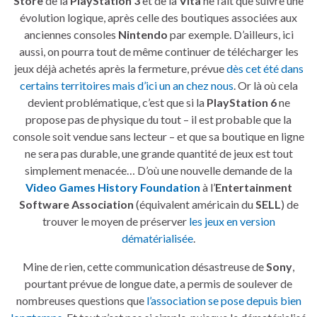
Store
de la
PlayStation 3
et de la
Vita
ne fait que suivre une
évolution logique, après celle des boutiques associées aux
anciennes consoles
Nintendo
par exemple. D’ailleurs, ici
aussi, on pourra tout de même continuer de télécharger les
jeux déjà achetés après la fermeture, prévue
dès cet été dans
certains territoires mais d’ici un an chez nous
. Or là où cela
devient problématique, c’est que si la
PlayStation 6
ne
propose pas de physique du tout – il est probable que la
console soit vendue sans lecteur – et que sa boutique en ligne
ne sera pas durable, une grande quantité de jeux est tout
simplement menacée… D’où une nouvelle demande de la
Video Games History Foundation
à l’
Entertainment
Software Association
(équivalent américain du
SELL
) de
trouver le moyen de préserver
les jeux en version
dématérialisée
.
Mine de rien, cette communication désastreuse de
Sony
,
pourtant prévue de longue date, a permis de soulever de
nombreuses questions que
l’association se pose depuis bien