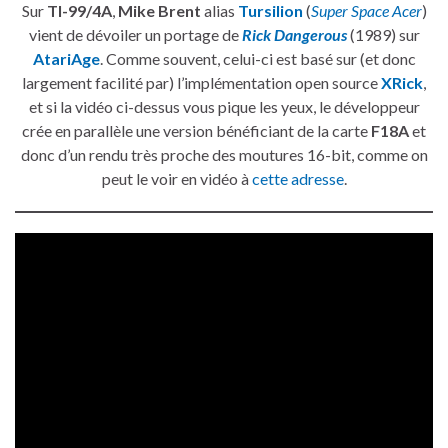
Sur
TI-99/4A
,
Mike Brent
alias
Tursilion
(
Super Space Acer
)
vient de dévoiler un portage de
Rick Dangerous
(1989) sur
AtariAge
. Comme souvent, celui-ci est basé sur (et donc
largement facilité par) l’implémentation open source
XRick
,
et si la vidéo ci-dessus vous pique les yeux, le développeur
crée en parallèle une version bénéficiant de la carte
F18A
et
donc d’un rendu très proche des moutures 16-bit, comme on
peut le voir en vidéo à
cette adresse
.