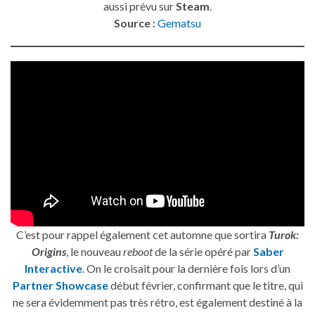
aussi prévu sur
Steam
.
Source :
Gematsu
C’est pour rappel également cet automne que sortira
Turok:
Origins
, le nouveau
reboot
de la série opéré par
Saber
Interactive
. On le croisait pour la dernière fois lors d’un
Partner Showcase
début février, confirmant que le titre, qui
ne sera évidemment pas très rétro, est également destiné à la