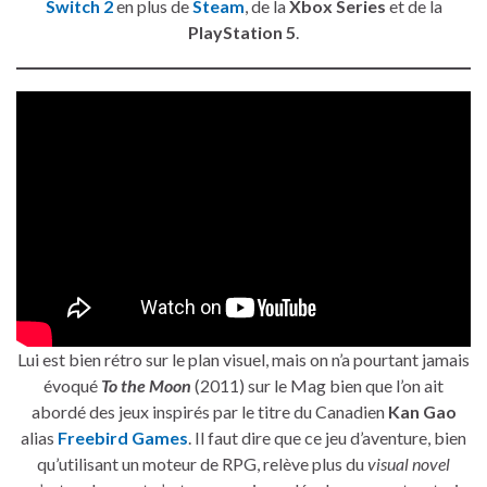
Switch 2
en plus de
Steam
, de la
Xbox Series
et de la
PlayStation 5
.
Lui est bien rétro sur le plan visuel, mais on n’a pourtant jamais
évoqué
To the Moon
(2011) sur le Mag bien que l’on ait
abordé des jeux inspirés par le titre du Canadien
Kan Gao
alias
Freebird Games
. Il faut dire que ce jeu d’aventure, bien
qu’utilisant un moteur de RPG, relève plus du
visual novel