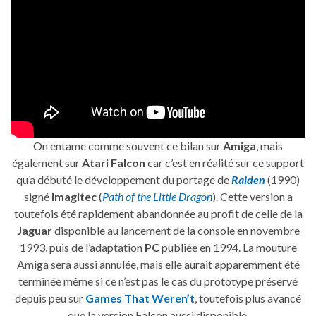
On entame comme souvent ce bilan sur
Amiga
, mais
également sur
Atari Falcon
car c’est en réalité sur ce support
qu’a débuté le développement du portage de
Raiden
(1990)
signé
Imagitec
(
Path of the Little Dragon
). Cette version a
toutefois été rapidement abandonnée au profit de celle de la
Jaguar
disponible au lancement de la console en novembre
1993, puis de l’adaptation
PC
publiée en 1994. La mouture
Amiga sera aussi annulée, mais elle aurait apparemment été
terminée même si ce n’est pas le cas du prototype préservé
depuis peu sur
Games That Weren’t
, toutefois plus avancé
que la version Falcon aussi disponible.