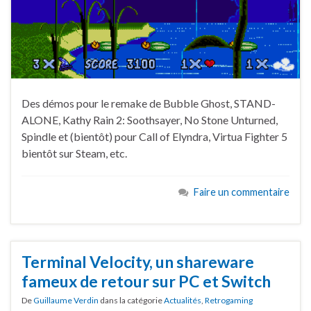
Des démos pour le remake de Bubble Ghost, STAND-
ALONE, Kathy Rain 2: Soothsayer, No Stone Unturned,
Spindle et (bientôt) pour Call of Elyndra, Virtua Fighter 5
bientôt sur Steam, etc.
Faire un commentaire
Terminal Velocity, un shareware
fameux de retour sur PC et Switch
De
Guillaume Verdin
dans la catégorie
Actualités
,
Retrogaming