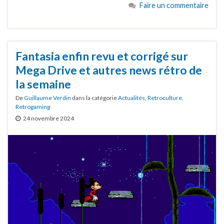
Faire un commentaire
Fantasia enfin revu et corrigé sur
Mega Drive et autres news rétro de
la semaine
De
Guillaume Verdin
dans la catégorie
Actualités
,
Retroculture
,
Retrogaming
24 novembre 2024