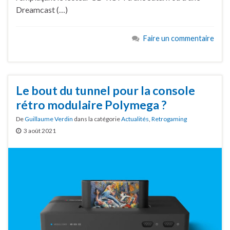
Dreamcast (…)
Faire un commentaire
Le bout du tunnel pour la console
rétro modulaire Polymega ?
De
Guillaume Verdin
dans la catégorie
Actualités
,
Retrogaming
3 août 2021