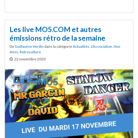
Les live MO5.COM et autres
émissions rétro de la semaine
De
Guillaume Verdin
dans la catégorie
Actualités
,
L'Association
,
Nos
Amis
,
Retroculture
22 novembre 2020