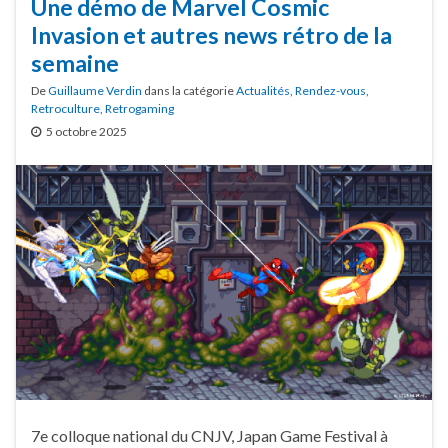
Une démo de Marvel Cosmic
Invasion et autres news rétro de la
semaine
De
Guillaume Verdin
dans la catégorie
Actualités
,
Rendez-vous
,
Retroculture
,
Retrogaming
5 octobre 2025
7e colloque national du CNJV, Japan Game Festival à