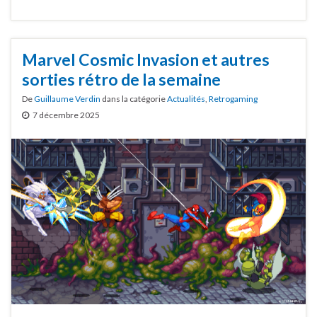
Marvel Cosmic Invasion et autres
sorties rétro de la semaine
De
Guillaume Verdin
dans la catégorie
Actualités
,
Retrogaming
7 décembre 2025