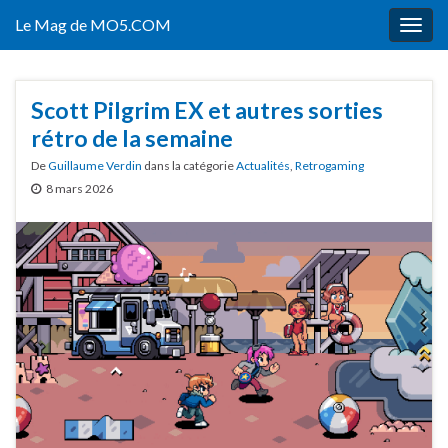
Le Mag de MO5.COM
Togg
navig
Scott Pilgrim EX et autres sorties
rétro de la semaine
De
Guillaume Verdin
dans la catégorie
Actualités
,
Retrogaming
8 mars 2026