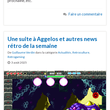
prochaine, etc.
Faire un commentaire
Une suite à Aggelos et autres news
rétro de la semaine
De
Guillaume Verdin
dans la catégorie
Actualités
,
Retroculture
,
Retrogaming
3 août 2025