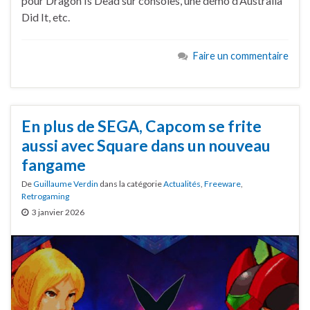
pour Dragon Is Dead sur consoles, une démo d’Australia
Did It, etc.
Faire un commentaire
En plus de SEGA, Capcom se frite
aussi avec Square dans un nouveau
fangame
De
Guillaume Verdin
dans la catégorie
Actualités
,
Freeware
,
Retrogaming
3 janvier 2026