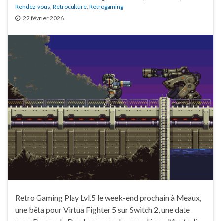
Rendez-vous
,
Retroculture
,
Retrogaming
22 février 2026
Retro Gaming Play Lvl.5 le week-end prochain à Meaux,
une bêta pour Virtua Fighter 5 sur Switch 2, une date