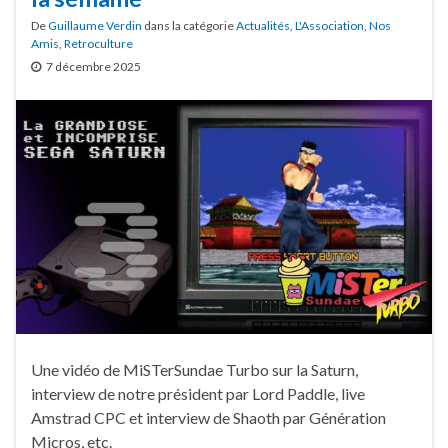
De
Guillaume Verdin
dans la catégorie
Actualités
,
L'Association
,
Nos
Amis
,
Retroculture
7 décembre 2025
Une vidéo de MiSTerSundae Turbo sur la Saturn,
interview de notre président par Lord Paddle, live
Amstrad CPC et interview de Shaoth par Génération
Micros, etc.