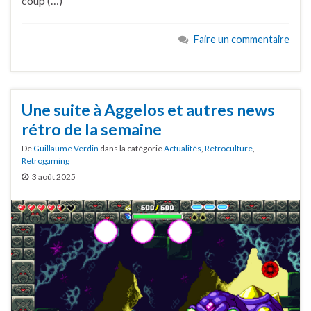
coup (…)
Faire un commentaire
Une suite à Aggelos et autres news
rétro de la semaine
De
Guillaume Verdin
dans la catégorie
Actualités
,
Retroculture
,
Retrogaming
3 août 2025