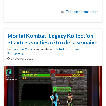
Faire un commentaire
Mortal Kombat: Legacy Kollection
et autres sorties rétro de la semaine
De
Guillaume Verdin
dans la catégorie
Actualités
,
Freeware
,
Retrogaming
2 novembre 2025