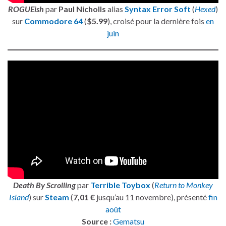
ROGUEish
par
Paul Nicholls
alias
Syntax Error Soft
(
Hexed
)
sur
Commodore 64
(
$5.99
), croisé pour la dernière fois
en
juin
Death By Scrolling
par
Terrible Toybox
(
Return to Monkey
Island
) sur
Steam
(
7,01 €
jusqu’au 11 novembre), présenté
fin
août
Source :
Gematsu