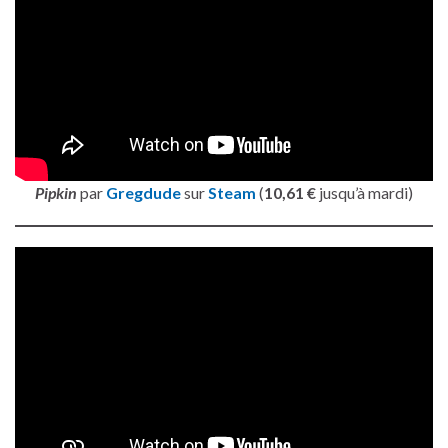
Pipkin
par
Gregdude
sur
Steam
(
10,61 €
jusqu’à mardi)