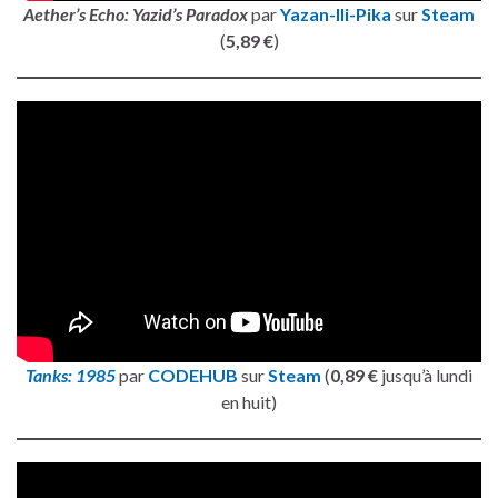
Aether’s Echo: Yazid’s Paradox
par
Yazan-Ili-Pika
sur
Steam
(
5,89 €
)
Tanks: 1985
par
CODEHUB
sur
Steam
(
0,89 €
jusqu’à lundi
en huit)