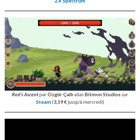
ZX Spectrum
Red’s Ascent
par
Özgür Çallı
alias
Bitmon Studios
sur
Steam
(
3,19 €
jusqu’à mercredi)