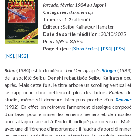
(arcade, février 1984 au Japon)
Catégorie :
shoot ’em up
Joueurs :
1-2 (alterné)
Éditeur :
Seibu Kaihatsu/Hamster
Date de sortie réédition :
30/10/2025
Prix :
6,99 €-8,99 €
Page du jeu :
[Xbox Series]
,
[PS4]
,
[PS5]
,
[NS]
,
[NS2]
Scion
(1984) est le deuxième
shoot ’em up
après
Stinger
(1983)
de la société
Seibu Denshi
rebaptisée
Seibu Kaihatsu
peu
après. Mais cette fois, le titre arbore un scrolling vertical et
se rapproche donc nettement plus des futurs
Raiden
du
studio, même s’il demeure bien plus proche d’un
Xevious
(1982). En effet, on retrouve l’armement classique composé
d’un laser pour éliminer les ennemis aériens et de missiles
pour attaquer au sol à l’endroit indiqué par un viseur. Mais
avec une différence d’importance : il faudra d’abord éliminer
un ennemi spécifique pour récupérer le module arrière