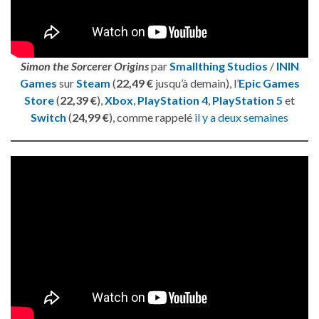
Simon the Sorcerer Origins
par
Smallthing Studios
/
ININ
Games
sur
Steam
(
22,49 €
jusqu’à demain), l’
Epic Games
Store
(
22,39 €
),
Xbox
,
PlayStation 4
,
PlayStation 5
et
Switch
(
24,99 €
), comme rappelé
il y a deux semaines