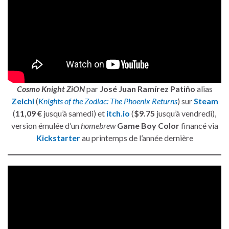
Cosmo Knight ZiON
par
José Juan Ramírez Patiño
alias
Zeichi
(
Knights of the Zodiac: The Phoenix Returns
) sur
Steam
(
11,09 €
jusqu’à samedi) et
itch.io
(
$9.75
jusqu’à vendredi),
version émulée d’un
homebrew
Game Boy Color
financé via
Kickstarter
au printemps de l’année dernière