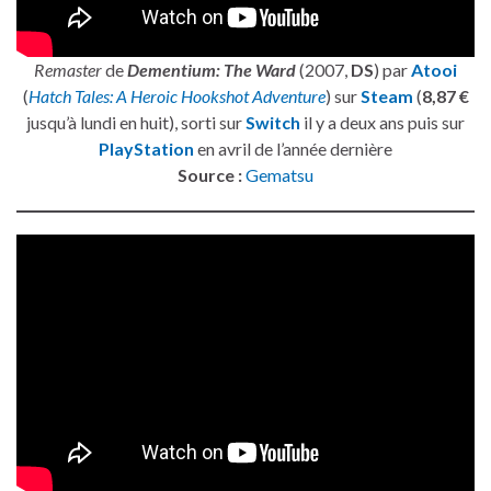
Remaster
de
Dementium: The Ward
(2007,
DS
) par
Atooi
(
Hatch Tales: A Heroic Hookshot Adventure
) sur
Steam
(
8,87 €
jusqu’à lundi en huit), sorti sur
Switch
il y a deux ans puis sur
PlayStation
en avril de l’année dernière
Source :
Gematsu