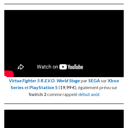
Virtua Fighter 5 R.E.V.O. World Stage
par
SEGA
sur
Xbox
Series
et
PlayStation 5
(
19,99 €
), également prévu sur
Switch 2
comme rappelé
début août