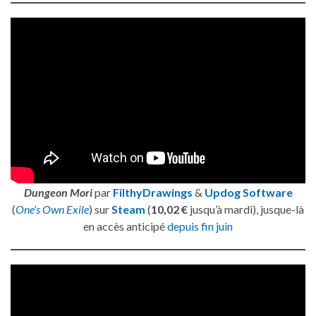
Dungeon Mori
par
FilthyDrawings
&
Updog Software
(
One’s Own Exile
) sur
Steam
(
10,02 €
jusqu’à mardi), jusque-là
en accès anticipé
depuis fin juin