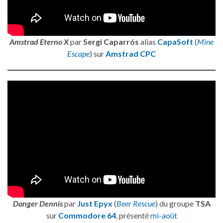
Amstrad Eterno X
par
Sergi Caparrós
alias
CapaSoft
(
Mine
Escape
) sur
Amstrad CPC
Danger Dennis
par
Just Epyx
(
Beer Rescue
) du groupe
TSA
sur
Commodore 64
, présenté
mi-août