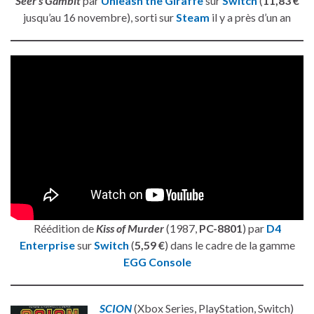
Seer’s Gambit
par
Unleash the Giraffe
sur
Switch
(
11,83 €
jusqu’au 16 novembre), sorti sur
Steam
il y a près d’un an
Réédition de
Kiss of Murder
(1987,
PC-8801
) par
D4
Enterprise
sur
Switch
(
5,59 €
) dans le cadre de la gamme
EGG Console
SCION
(Xbox Series, PlayStation, Switch)