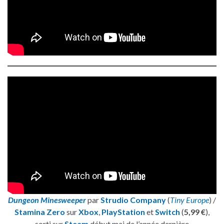
Dungeon Minesweeper
par
Strudio Company
(
Tiny Europe
) /
Stamina Zero
sur
Xbox
,
PlayStation
et
Switch
(
5,99 €
),
sorti sur
Steam
début mai de l’année dernière