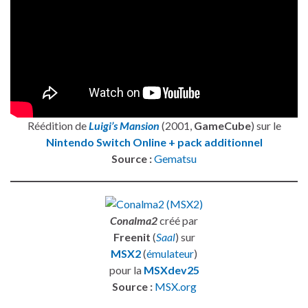
Réédition de
Luigi’s Mansion
(2001,
GameCube
) sur le
Nintendo Switch Online + pack additionnel
Source :
Gematsu
Conalma2
créé par
Freenit
(
Saal
) sur
MSX2
(
émulateur
)
pour la
MSXdev25
Source :
MSX.org