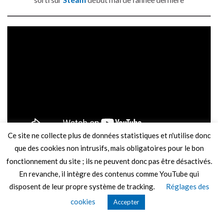
Ce site ne collecte plus de données statistiques et n'utilise donc
Greek Tragedy
par
Cute Spooks
&
Prairieville Games
sur
que des cookies non intrusifs, mais obligatoires pour le bon
Steam
(
13,42 €
jusqu’au 13 novembre),
Xbox
(
13,59 €
fonctionnement du site ; ils ne peuvent donc pas être désactivés.
jusqu’au 13 novembre),
PlayStation 4
(
15,99 €
) et
Switch
En revanche, il intègre des contenus comme YouTube qui
(
13,59 €
jusqu’au 13 novembre)
disposent de leur propre système de tracking.
Réglages des
cookies
Accepter