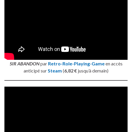
SIR ABANDON
par
Retro-Role-Playing-Game
en accès
anticipé sur
Steam
(
6,82 €
jusqu’à demain)