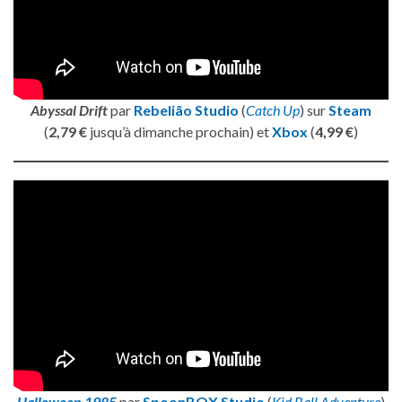
Abyssal Drift
par
Rebelião Studio
(
Catch Up
) sur
Steam
(
2,79 €
jusqu’à dimanche prochain) et
Xbox
(
4,99 €
)
Halloween 1985
par
SpoonBOX Studio
(
Kid Ball Adventure
)