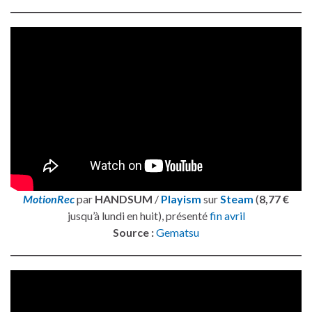
MotionRec
par
HANDSUM
/
Playism
sur
Steam
(
8,77 €
jusqu’à lundi en huit), présenté
fin avril
Source :
Gematsu