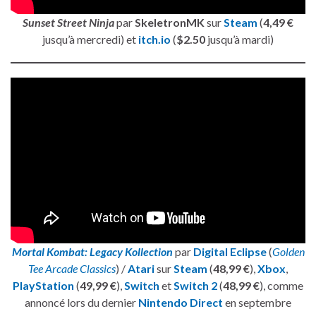
Sunset Street Ninja
par
SkeletronMK
sur
Steam
(
4,49 €
jusqu’à mercredi) et
itch.io
(
$2.50
jusqu’à mardi)
Mortal Kombat: Legacy Kollection
par
Digital Eclipse
(
Golden
Tee Arcade Classics
) /
Atari
sur
Steam
(
48,99 €
),
Xbox
,
PlayStation
(
49,99 €
),
Switch
et
Switch 2
(
48,99 €
), comme
annoncé lors du dernier
Nintendo Direct
en septembre