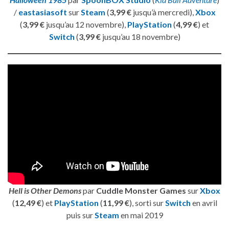
/
eastasiasoft
sur
Steam
(
3,99 €
jusqu’à mercredi),
Xbox
(
3,99 €
jusqu’au 12 novembre),
PlayStation
(
4,99 €
) et
Switch
(
3,99 €
jusqu’au 18 novembre)
Hell is Other Demons
par
Cuddle Monster Games
sur
Xbox
(
12,49 €
) et
PlayStation
(
11,99 €
), sorti sur
Switch
en avril
puis sur
Steam
en mai 2019