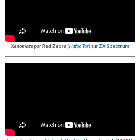
Xenomaze
par
Red Zebra
(
Hafoc Tor
) sur
ZX Spectrum