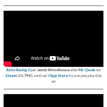
Retro Racing 2
par
Jamie Woodhouse
alias
Mr Qwak
sur
Steam
(
11,79 €
), sorti sur l’
App Store
il y a un peu plus d’un
an