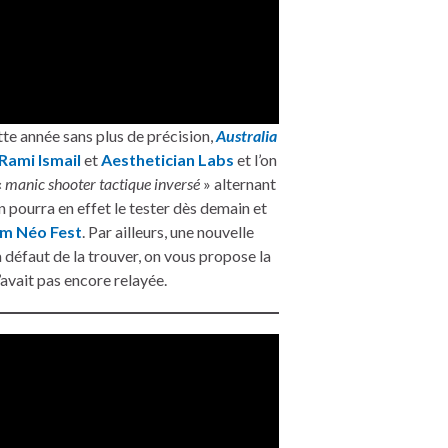
tte année sans plus de précision,
Australia
Rami Ismail
et
Aesthetician Labs
et l’on
«
manic shooter tactique inversé
» alternant
n pourra en effet le tester dès demain et
m Néo Fest
. Par ailleurs, une nouvelle
 défaut de la trouver, on vous propose la
’avait pas encore relayée.