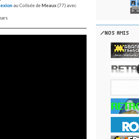
exion
au Colisée de
Meaux
(77) avec
mars
/NOS AMIS