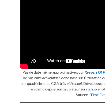
Pas de date même approximative pour
Keepers Of V
de
roguelike deckbuilder
, donc basé sur l’utilisation 
une quadrichromie CGA très
old school
. Développé pa
en démo depuis son navigateur sur
itch.io
en a
Source :
Time Ext