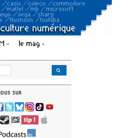
OM
le mag
OUS SUR