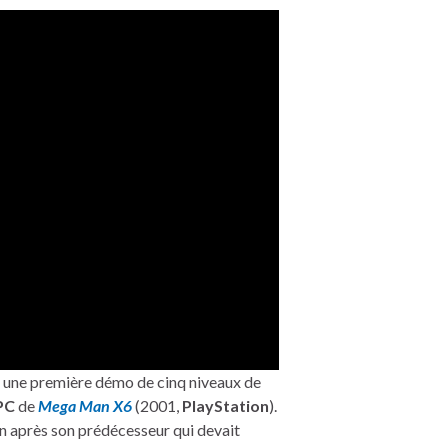
une première démo de cinq niveaux de
PC
de
Mega Man X6
(2001,
PlayStation
).
 an après son prédécesseur qui devait