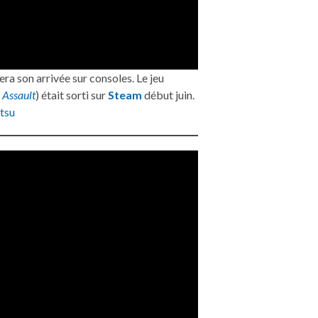
era son arrivée sur consoles. Le jeu
 Assault
) était sorti sur
Steam
début juin.
tsu