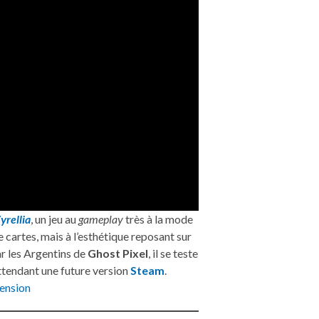
yrellia
, un jeu au
gameplay
très à la mode
de cartes, mais à l’esthétique reposant sur
r les Argentins de
Ghost Pixel
, il se teste
ttendant une future version
Steam
.
ension