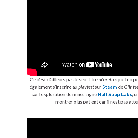
Ce n’est d’ailleurs pas le seul titre
néorétro
que l’on pe
également s’inscrire au
playtest
sur
Steam
de
Glints
sur l’exploration de mines signé
Half Soup Labs
, u
montrer plus patient car il n’est pas att