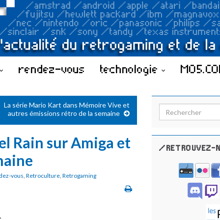
rendez-vous
technologie
MO5.C
La série Mario Kart dans Mémoire Vive et
Search for:
autres émissions rétro de la semaine
l Rain sur Amiga et
/RETROUVEZ-N
maine
dez-vous
,
Retroculture
,
Retrogaming
: