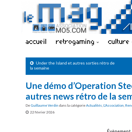
accueil
retrogaming
culture
Under the Island et autres sorties rétro de
la semaine
Une démo d’Operation Stee
autres news rétro de la se
De
Guillaume Verdin
dans la catégorie
Actualités
,
L'Association
,
Ren
22 février 2026
Évènement 