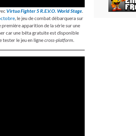
vec
Virtua Fighter 5 R.E.V.O. World Stage
.
 octobre
, le jeu de combat débarquera sur
 première apparition de la série sur une
ner car une bêta gratuite est disponible
 tester le jeu en ligne
cross-platform
.