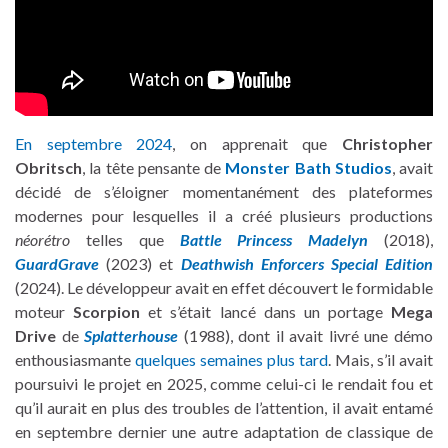
En septembre 2024
, on apprenait que
Christopher
Obritsch
, la tête pensante de
Monster Bath Studios
, avait
décidé de s’éloigner momentanément des plateformes
modernes pour lesquelles il a créé plusieurs productions
néorétro
telles que
Battle Princess Madelyn
(2018),
GuardGrave
(2023) et
Deathwish Enforcers Special Edition
(2024). Le développeur avait en effet découvert le formidable
moteur
Scorpion
et s’était lancé dans un portage
Mega
Drive
de
Splatterhouse
(1988), dont il avait livré une démo
enthousiasmante
quelques semaines plus tard
. Mais, s’il avait
poursuivi le projet en 2025, comme celui-ci le rendait fou et
qu’il aurait en plus des troubles de l’attention, il avait entamé
en septembre dernier une autre adaptation de classique de