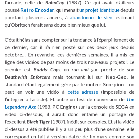
l’arcade, celle de
RoboCop
(1987). Ce qui avait d’ailleurs
poussé
Retro Encoder
, qui menait
un projet identique
depuis
pourtant plusieurs années, à
abandonner le sien
, estimant
qu’Obritsch ferait sans doute bien mieux que lui.
C’était hélas sans compter sur la tendance à l’éparpillement de
ce dernier, car il n’a rien posté sur ces deux jeux depuis
octobre… En revanche, ces dernières semaines, il a mis en
ligne des vidéos de pas moins de trois nouveaux projets ! Le
premier est
Buddy Cops
, un
run and gun
proche de son
Deathwish Enforcers
mais tournant lui sur
Neo·Geo
, le
standard étant également géré par le moteur
Scorpion
– on
peut en voir une vidéo à
cette adresse
(impossible de
l’intégrer à l’article). Et outre un test de conversion de
The
Legendary Axe
(1988,
PC Engine
) sur la console de
SEGA
en
vidéo ci-dessous, il aurait donc entamé un portage de
l’excellent
Black Tiger
(1987), inédit sur consoles. Et si la vidéo
ci-dessus a été publiée il y a un peu plus d’une semaine, elle
correspond en fait à version datée de fin mars comme son